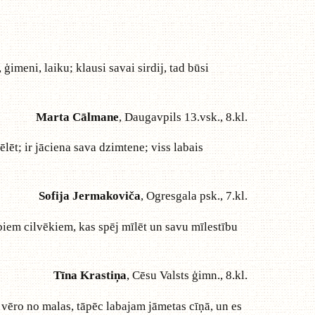
imeni, laiku; klausi savai sirdij, tad būsi
Marta Cālmane
, Daugavpils 13.vsk., 8.kl.
lēt; ir jāciena sava dzimtene; viss labais
Sofija Jermakoviča
, Ogresgala psk., 7.kl.
iem cilvēkiem, kas spēj mīlēt un savu mīlestību
Tīna Krastiņa
, Cēsu Valsts ģimn., 8.kl.
 vēro no malas, tāpēc labajam jāmetas cīņā, un es