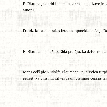
R. Blaumaņa darbi lika man saprast, cik dzīve ir s
autoru.
Daudz lasot, skatoties izrādes, apmeklējot Jaņa 
R. Blaumanis bieži parāda pretējo, ka dzīve nemaz
Mans ceļš pie Rūdolfa Blaumaņa vēl aizvien turpinā
redzēt, ka viņš mīl cilvēkus un vienmēr cenšas tajo