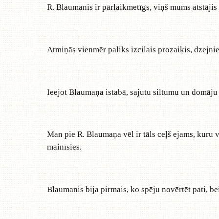
R. Blaumanis ir pārlaikmetīgs, viņš mums atstājis 
Atmiņās vienmēr paliks izcilais prozaiķis, dzej
Ieejot Blaumaņa istabā, sajutu siltumu un domāju tik
Man pie R. Blaumaņa vēl ir tāls ceļš ejams, kuru v
mainīsies.
Blaumanis bija pirmais, ko spēju novērtēt pati, b