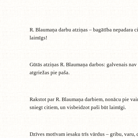
R. Blaumaņa darbu atziņas – bagātība nepadara cilv
laimīgs!
Gūtās atziņas R. Blaumaņa darbos: galvenais nav na
atgriežas pie paša.
Rakstot par R. Blaumaņa darbiem, nonācu pie vair
sniegt citiem, un visbeidzot paši būt laimīgi.
Dzīves motīvam iesaku trīs vārdus – gribu, varu, d