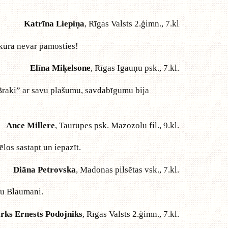
Katrīna Liepiņa
, Rīgas Valsts 2.ģimn., 7.kl
 kura nevar pamosties!
Elīna Miķelsone
, Rīgas Igauņu psk., 7.kl.
 „Braki” ar savu plašumu, savdabīgumu bija
Ance Millere
, Taurupes psk. Mazozolu fil., 9.kl.
los sastapt un iepazīt.
Diāna Petrovska
, Madonas pilsētas vsk., 7.kl.
fu Blaumani.
rks Ernests Podojniks
, Rīgas Valsts 2.ģimn., 7.kl.