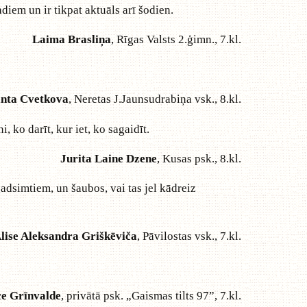
diem un ir tikpat aktuāls arī šodien.
Laima Brasliņa
, Rīgas Valsts 2.ģimn., 7.kl.
nta Cvetkova
, Neretas J.Jaunsudrabiņa vsk., 8.kl.
, ko darīt, kur iet, ko sagaidīt.
Jurita Laine Dzene
, Kusas psk., 8.kl.
adsimtiem, un šaubos, vai tas jel kādreiz
lise Aleksandra Griškēviča
, Pāvilostas vsk., 7.kl.
e Grīnvalde
, privātā psk. „Gaismas tilts 97”, 7.kl.