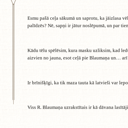
Esmu pašā ceļa sākumā un saprotu, ka jāizlasa vē
palīdzēs? Nē, sapņi ir jātur noslēpumā, un par ti
Kādu tēlu spēlēsim, kura masku uzliksim, kad le
aizvien no jauna, esot ceļā pie Blaumaņa un… arī 
Ir brīnišķīgi, ka tik maza tauta kā latvieši var lepo
Viss R. Blaumaņa uzrakstītais ir kā dāvana lasītā