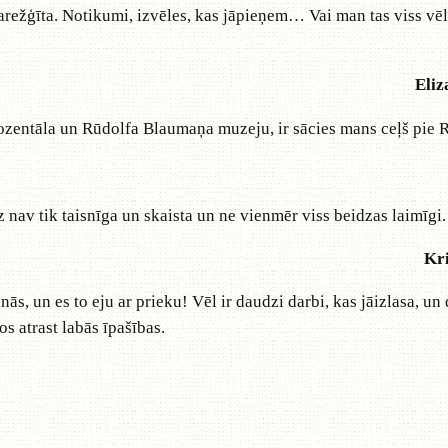
arežģīta. Notikumi, izvēles, kas jāpieņem… Vai man tas viss vēl
Eliz
Rozentāla un Rūdolfa Blaumaņa muzeju, ir sācies mans ceļš pie
 nav tik taisnīga un skaista un ne vienmēr viss beidzas laimīgi.
Kri
s, un es to eju ar prieku! Vēl ir daudzi darbi, kas jāizlasa, un
s atrast labās īpašības.