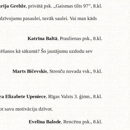
rija Grebže
, privātā psk. „Gaismas tilts 97”, 8.kl.
dzīvojumu pasaulei, tuvāk saulei. Vai man kāds
Katrīna Baltā
, Praulienas psk., 8.kl.
ustēšanos kā sākumā? Šo jautājumu uzdodu sev
Marts Bičevskis
, Strenču novada vsk., 9.kl.
ra Elizabete Upeniece
, Rīgas Valsts 3. ģimn., 8.kl.
ot savu motivāciju dzīvot.
Evelīna Balode
, Rencēnu psk., 8.kl.