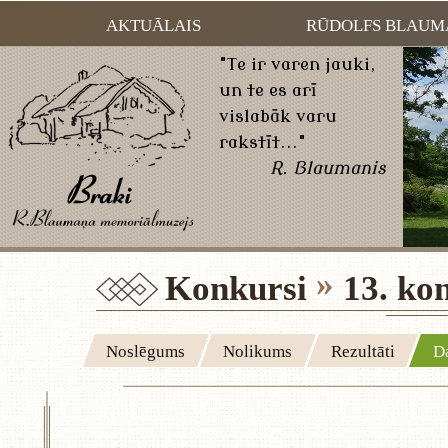
AKTUĀLAIS
RŪDOLFS BLAUM
"Te ir varen jauki,
un te es arī
vislabāk varu
rakstīt..."
R. Blaumanis
Konkursi
13. ko
Noslēgums
Nolikums
Rezultāti
Da