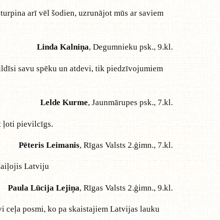
turpina arī vēl šodien, uzrunājot mūs ar saviem
Linda Kalniņa
, Degumnieku psk., 9.kl.
guldīsi savu spēku un atdevi, tik piedzīvojumiem
Lelde Kurme
, Jaunmārupes psk., 7.kl.
ļoti pievilcīgs.
Pēteris Leimanis
, Rīgas Valsts 2.ģimn., 7.kl.
aiļojis Latviju
Paula Lūcija Lejiņa
, Rīgas Valsts 2.ģimn., 9.kl.
i ceļa posmi, ko pa skaistajiem Latvijas lauku