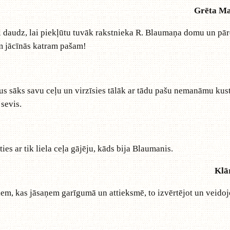
Grēta Ma
l daudz, lai piekļūtu tuvāk rakstnieka R. Blaumaņa domu un pār
em jācīnās katram pašam!
dus sāks savu ceļu un virzīsies tālāk ar tādu pašu nemanāmu k
sevis.
ties ar tik liela ceļa gājēju, kāds bija Blaumanis.
Klā
jiem, kas jāsaņem garīgumā un attieksmē, to izvērtējot un veidoj