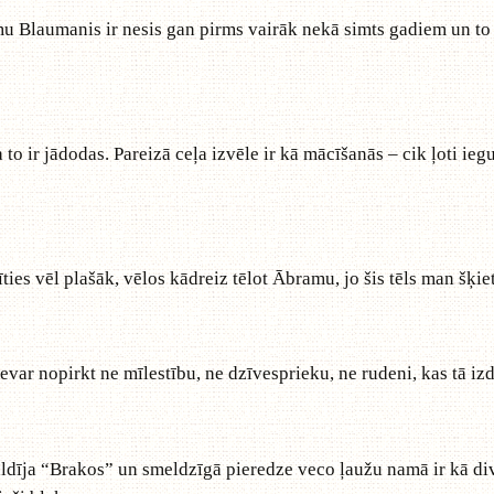
u Blaumanis ir nesis gan pirms vairāk nekā simts gadiem un to 
to ir jādodas. Pareizā ceļa izvēle ir kā mācīšanās – cik ļoti ie
es vēl plašāk, vēlos kādreiz tēlot Ābramu, jo šis tēls man šķiet 
var nopirkt ne mīlestību, ne dzīvesprieku, ne rudeni, kas tā izd
ldīja “Brakos” un smeldzīgā pieredze veco ļaužu namā ir kā div