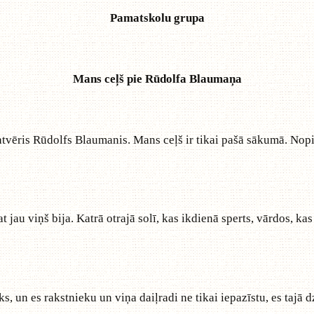
Pamatskolu grupa
Mans ceļš pie Rūdolfa Blaumaņa
r atvēris Rūdolfs Blaumanis. Mans ceļš ir tikai pašā sākumā. Nopi
t jau viņš bija. Katrā otrajā solī, kas ikdienā sperts, vārdos, kas
s, un es rakstnieku un viņa daiļradi ne tikai iepazīstu, es tajā 