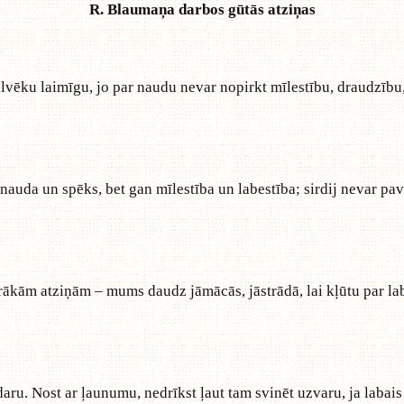
R. Blaumaņa darbos gūtās atziņas
ēku laimīgu, jo par naudu nevar nopirkt mīlestību, draudzību, ģ
uda un spēks, bet gan mīlestība un labestība; sirdij nevar pavē
ākām atziņām – mums daudz jāmācās, jāstrādā, lai kļūtu par lab
aru. Nost ar ļaunumu, nedrīkst ļaut tam svinēt uzvaru, ja labais