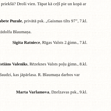
 priekšā? Droši vien. Tāpat kā ceļš pie un kopā ar
abete Puzule
, privātā psk. „Gaismas tilts 97”, 7.kl.
 Rūdolfa Blaumaņa.
Sigita Ratniece
, Rīgas Valsts 2.ģimn., 7.kl.
stiāns Valeniks
, Rēzeknes Valsts poļu ģimn., 8.kl.
 daudzi, kas jāpārlasa. R. Blaumaņa darbos var
Marta Varlamova
, Dzelzavas psk., 9.kl.