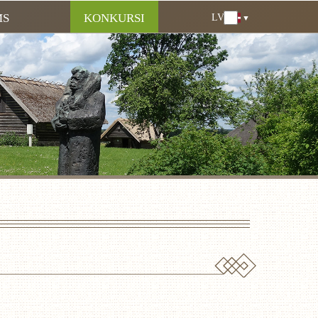
MS
KONKURSI
LV
LV
EN
DE
RU
LT
EE
FI