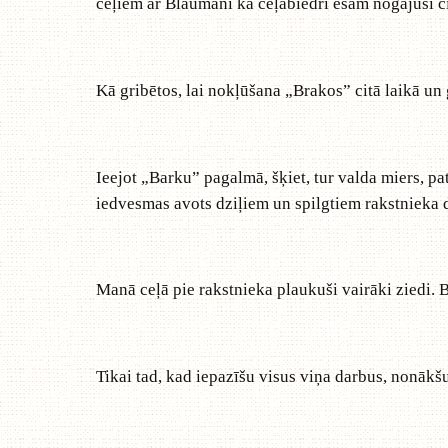
ceļiem ar Blaumani kā ceļabiedri esam nogājuši ci
Kā gribētos, lai nokļūšana „Brakos” citā laikā un
Ieejot „Barku” pagalmā, šķiet, tur valda miers, pa
iedvesmas avots dziļiem un spilgtiem rakstnieka 
Manā ceļā pie rakstnieka plaukuši vairāki ziedi. 
Tikai tad, kad iepazīšu visus viņa darbus, nonākš