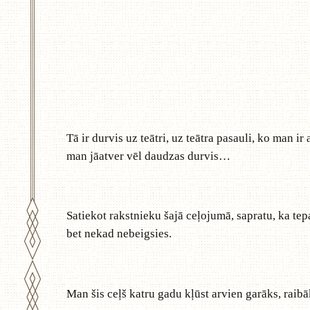
Tā ir durvis uz teātri, uz teātra pasauli, ko man i
man jāatver vēl daudzas durvis…
Satiekot rakstnieku šajā ceļojumā, sapratu, ka tepa
bet nekad nebeigsies.
Man šis ceļš katru gadu kļūst arvien garāks, raibāk