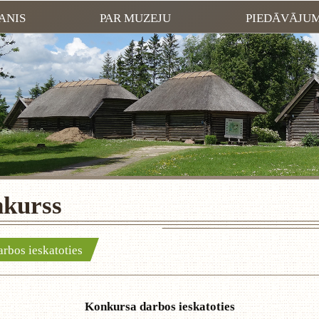
ANIS
PAR MUZEJU
PIEDĀVĀJU
nkurss
rbos ieskatoties
Konkursa darbos ieskatoties