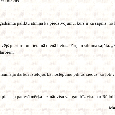
eši blakus.
 gadsimtā paliktu atmiņa kā piedzīvojumu, kurš ir kā sapnis, no
t vējš pierimst un lietainā dienā lietus. Pārņem siltuma sajūta.
darbiem.
Blaumaņa darbus iztēlojos kā noslēpumu pilnus ziedus, ko ļoti vē
u pie ceļa patiesā mērķa – zināt visu vai gandrīz visu par Rūdol
Ma