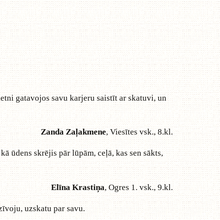
etni gatavojos savu karjeru saistīt ar skatuvi, un
Zanda Zaļakmene
, Viesītes vsk., 8.kl.
 kā ūdens skrējis pār lūpām, ceļā, kas sen sākts,
Elīna Krastiņa
, Ogres 1. vsk., 9.kl.
dzīvoju, uzskatu par savu.