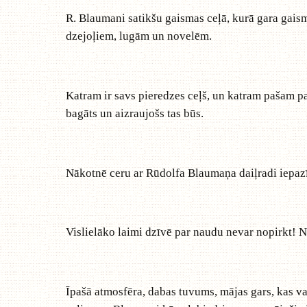
R. Blaumani satikšu gaismas ceļā, kurā gara gaism
dzejoļiem, lugām un novelēm.
Katram ir savs pieredzes ceļš, un katram pašam pa 
bagāts un aizraujošs tas būs.
Nākotnē ceru ar Rūdolfa Blaumaņa daiļradi iepazīti
Vislielāko laimi dzīvē par naudu nevar nopirkt! Ne
Īpašā atmosfēra, dabas tuvums, mājas gars, kas va