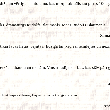
dižu un vērtīgu mantojumu, kas ir bijis aktuāls jau pirms 100 ga
nieks, dramaturgs Rūdolfs Blaumanis. Mans Rūdolfs Blaumanis.
Sama
ai labas lietas. Sajūta ir līdzīga tai, kad esi iemīlējies un nezini
eikšu ar baudu un mokām. Viņš ir radījis darbus, kas stāv pāri g
A
eidzot saprazdama, kāpēc viņš ir tik godājams.
Anc