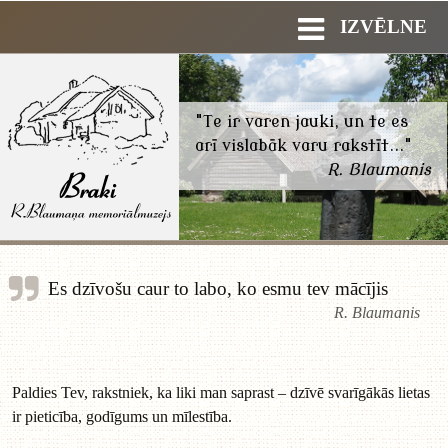
IZVĒLNE
"Te ir varen jauki, un te es
arī vislabāk varu rakstīt..."
R. Blaumanis
Es dzīvošu caur to labo, ko esmu tev mācījis
R. Blaumanis
Paldies Tev, rakstniek, ka liki man saprast – dzīvē svarīgākās lietas
ir pieticība, godīgums un mīlestība.