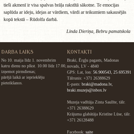
tieši akmenī ir visa spalvas brāļa rakstītā sākotne. Te emocijas
saplūda ar ideju, idejas ar vārdiem, vārdi ar teikumiem sakausējās
kopā tekstā – Rūdolfa darbā.
Linda Dieriņa, Bebru pamatskola
DARBA LAIKS
KONTAKTI
No 10. maija līdz 1. novembrim
Braki, Ērgļu pagasts, Madonas
katru dienu no plkst. 10.00 līdz 17.00,
novads, LV - 4840
izņemot pirmdienas;
GPS: Lat, lon:
56.900543, 25.695391
pārējā laikā ar iepriekšēju
Tālrunis: +371 26388629
pieteikšanos.
E-pasts:
braki@madona.lv,
braki.muzejs@inbox.lv
Muzeja vadītāja Zinta Saulīte, tālr.
+371 26388629
Krājuma glabātāja Kristīne Lūse, tālr.
+371 26128488
Facebook:
saite