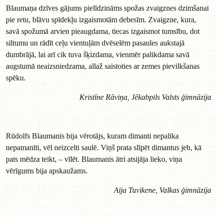
Blaumaņa dzīves gājums pielīdzināms spožas zvaigznes dzimšanai
pie retu, blāvu spīdekļu izgaismotām debesīm. Zvaigzne, kura,
savā spožumā arvien pieaugdama, tiecas izgaismot tumsību, dot
siltumu un rādīt ceļu vientuļām dvēselēm pasaules aukstajā
dumbrājā, lai arī cik tuva šķizdama, vienmēr palikdama savā
augstumā neaizsniedzama, allaž saistoties ar zemes pievilkšanas
spēku.
Kristīne Rāviņa, Jēkabpils Valsts ģimnāzija
Rūdolfs Blaumanis bija vērotājs, kuram dimanti nepalika
nepamanīti, vēl neizcelti saulē. Viņš prata slīpēt dimantus jeb, kā
pats mēdza teikt, – vīlēt. Blaumanis ātri atsijāja lieko, viņa
vērīgums bija apskaužams.
Aija Tuvikene, Valkas ģimnāzija