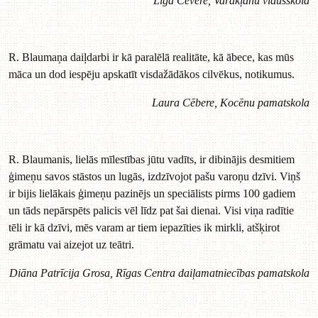
Līga Čevere, Varakļānu vidusskola
R. Blaumaņa daiļdarbi ir kā paralēlā realitāte, kā ābece, kas mūs
māca un dod iespēju apskatīt visdažādākos cilvēkus, notikumus.
Laura Cēbere, Kocēnu pamatskola
R. Blaumanis, lielās mīlestības jūtu vadīts, ir dibinājis desmitiem
ģimeņu savos stāstos un lugās, izdzīvojot pašu varoņu dzīvi. Viņš
ir bijis lielākais ģimeņu pazinējs un speciālists pirms 100 gadiem
un tāds nepārspēts palicis vēl līdz pat šai dienai. Visi viņa radītie
tēli ir kā dzīvi, mēs varam ar tiem iepazīties ik mirkli, atšķirot
grāmatu vai aizejot uz teātri.
Diāna Patrīcija Grosa, Rīgas Centra daiļamatniecības pamatskola