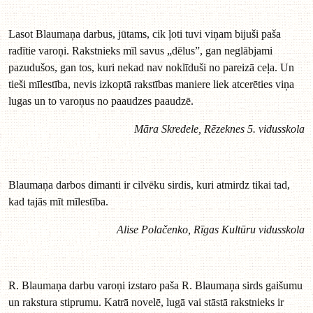
Lasot Blaumaņa darbus, jūtams, cik ļoti tuvi viņam bijuši paša
radītie varoņi. Rakstnieks mīl savus „dēlus”, gan neglābjami
pazudušos, gan tos, kuri nekad nav noklīduši no pareizā ceļa. Un
tieši mīlestība, nevis izkoptā rakstības maniere liek atcerēties viņa
lugas un to varoņus no paaudzes paaudzē.
Māra Skredele, Rēzeknes 5. vidusskola
Blaumaņa darbos dimanti ir cilvēku sirdis, kuri atmirdz tikai tad,
kad tajās mīt mīlestība.
Alise Polačenko, Rīgas Kultūru vidusskola
R. Blaumaņa darbu varoņi izstaro paša R. Blaumaņa sirds gaišumu
un rakstura stiprumu. Katrā novelē, lugā vai stāstā rakstnieks ir