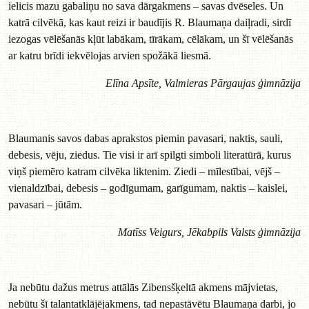
ielicis mazu gabaliņu no sava dārgakmens – savas dvēseles. Un
katrā cilvēkā, kas kaut reizi ir baudījis R. Blaumaņa daiļradi, sirdī
iezogas vēlēšanās kļūt labākam, tīrākam, cēlākam, un šī vēlēšanās
ar katru brīdi iekvēlojas arvien spožākā liesmā.
Elīna Apsīte, Valmieras Pārgaujas ģimnāzija
Blaumanis savos dabas aprakstos piemin pavasari, naktis, sauli,
debesis, vēju, ziedus. Tie visi ir arī spilgti simboli literatūrā, kurus
viņš piemēro katram cilvēka liktenim. Ziedi – mīlestībai, vējš –
vienaldzībai, debesis – godīgumam, garīgumam, naktis – kaislei,
pavasari – jūtām.
Matīss Veigurs, Jēkabpils Valsts ģimnāzija
Ja nebūtu dažus metrus attālās Zibensšķeltā akmens mājvietas,
nebūtu šī talantatklājējakmens, tad nepastāvētu Blaumaņa darbi, jo