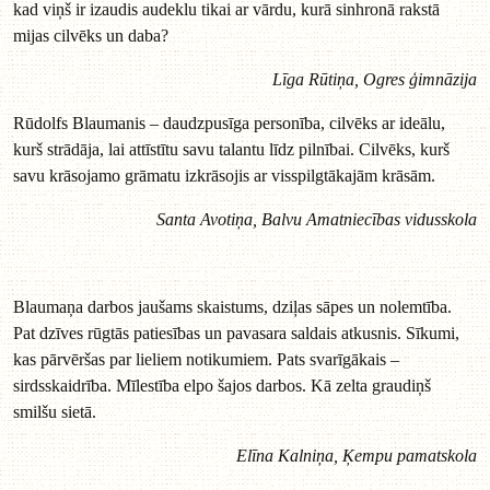
kad viņš ir izaudis audeklu tikai ar vārdu, kurā sinhronā rakstā
mijas cilvēks un daba?
Līga Rūtiņa, Ogres ģimnāzija
Rūdolfs Blaumanis – daudzpusīga personība, cilvēks ar ideālu,
kurš strādāja, lai attīstītu savu talantu līdz pilnībai. Cilvēks, kurš
savu krāsojamo grāmatu izkrāsojis ar visspilgtākajām krāsām.
Santa Avotiņa, Balvu Amatniecības vidusskola
Blaumaņa darbos jaušams skaistums, dziļas sāpes un nolemtība.
Pat dzīves rūgtās patiesības un pavasara saldais atkusnis. Sīkumi,
kas pārvēršas par lieliem notikumiem. Pats svarīgākais –
sirdsskaidrība. Mīlestība elpo šajos darbos. Kā zelta graudiņš
smilšu sietā.
Elīna Kalniņa, Ķempu pamatskola