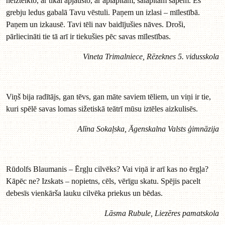
neizteikto, ar tikai apjausto, ar aplāpītām, salāpītām sāpēm. Es
grebju ledus gabalā Tavu vēstuli. Paņem un izlasi – mīlestībā.
Paņem un izkausē. Tavi tēli nav baidījušies nāves. Droši,
pārliecināti tie tā arī ir tiekušies pēc savas mīlestības.
Vineta Trimalniece, Rēzeknes 5. vidusskola
Viņš bija radītājs, gan tēvs, gan māte saviem tēliem, un viņi ir tie,
kuri spēlē savas lomas sižetiskā teātrī mūsu iztēles aizkulisēs.
Alīna Sokaļska, Āgenskalna Valsts ģimnāzija
Rūdolfs Blaumanis – Ērgļu cilvēks? Vai viņā ir arī kas no ērgļa?
Kāpēc ne? Izskats – nopietns, cēls, vērīgu skatu. Spējis pacelt
debesīs vienkārša lauku cilvēka priekus un bēdas.
Lāsma Rubule, Liezēres pamatskola