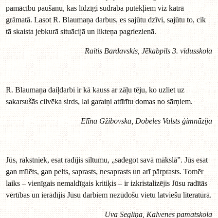
pamācību paušanu, kas līdzīgi sudraba putekļiem viz katrā
grāmatā. Lasot R. Blaumaņa darbus, es sajūtu dzīvi, sajūtu to, cik
tā skaista jebkurā situācijā un likteņa pagriezienā.
Raitis Bardavskis, Jēkabpils 3. vidusskola
R. Blaumaņa daiļdarbi ir kā kauss ar zāļu tēju, ko uzliet uz
sakarsušās cilvēka sirds, lai garaiņi attīrītu domas no sārņiem.
Elīna Gžibovska, Dobeles Valsts ģimnāzija
Jūs, rakstniek, esat radījis siltumu, „sadegot savā mākslā”. Jūs esat
gan mīlēts, gan pelts, saprasts, nesaprasts un arī pārprasts. Tomēr
laiks – vienīgais nemaldīgais kritiķis – ir izkristalizējis Jūsu radītās
vērtības un ierādījis Jūsu darbiem nezūdošu vietu latviešu literatūrā.
Uva Segliņa, Kalvenes pamatskola