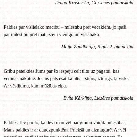
Daiga Krasovska, Gārsenes pamatskola
Paldies par vislielāko mācību – mīlestību pret vecākiem, jo īpaši
par mīlestību pret māti, savu vienīgo un vislabāko!
Maija Zandberga, Rīgas 2. ģimnāzija
Gribu pateikties Jums par šo iespēju celt tiltu uz pagātni, kas
vedinās nākotnē. Jo Jūs pats esat kā tilts – stiprs, izturīgs, latvisks.
Ar vēstījumu, kam mūžības elpa.
Evita Kārkliņa, Liezēres pamatskola
Paldies Tev par to, ka devi man vēl par gramu vairāk mīlestības.
Mans paldies ir ar daudzpunktēm. Priekšā un aizmugurē. Ar vēl