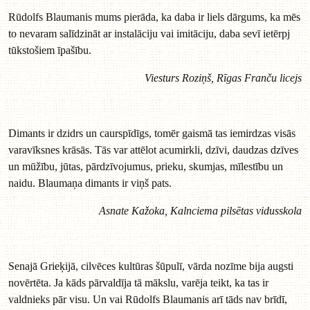
Rūdolfs Blaumanis mums pierāda, ka daba ir liels dārgums, ka mēs
to nevaram salīdzināt ar instalāciju vai imitāciju, daba sevī ietērpj
tūkstošiem īpašību.
Viesturs Roziņš, Rīgas Franču licejs
Dimants ir dzidrs un caurspīdīgs, tomēr gaismā tas iemirdzas visās
varavīksnes krāsās. Tās var attēlot acumirkli, dzīvi, daudzas dzīves
un mūžību, jūtas, pārdzīvojumus, prieku, skumjas, mīlestību un
naidu. Blaumaņa dimants ir viņš pats.
Asnate Kažoka, Kalnciema pilsētas vidusskola
Senajā Grieķijā, cilvēces kultūras šūpulī, vārda nozīme bija augsti
novērtēta. Ja kāds pārvaldīja tā mākslu, varēja teikt, ka tas ir
valdnieks pār visu. Un vai Rūdolfs Blaumanis arī tāds nav brīdī,