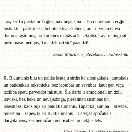
Tas, ka Tu piedzimi Ērgļos, nav nejaušība – Tevī ir iedzimti ērgļu
instinkti – paškritisks, bet objektīvs skatiens, un Tu vienmēr esi
domu augstumos, no kurienes manās acīs nekritīsi. Tavi reitingi sit
pušu masu medijus, Tu atdzimsti šinī paaudzē.
Evika Muizniece, Rēzeknes 5. vidusskola
R. Blaumanis bija un paliks lasītāju sirdīs kā sirsnīgākais, jautrākais
un patiesākais rakstnieks, bez lepnības un savtības, kaut gan viņa
izcilība spētu pārveidot raksturu. Šie darbi ir emocionāli un dziļi
latviski, bez liekā un nevajadzīgā, piesātināti sirsnības un
labestības, kāds bija arī pats Blaumanis. Tāpat kā jaunība – brīvība,
mīlestība – sāpes, tā arī R. Blaumanis – Latvijas spožākais
dārgakmens, kas nemūžam nenosūbēs un nekļūs lēts.