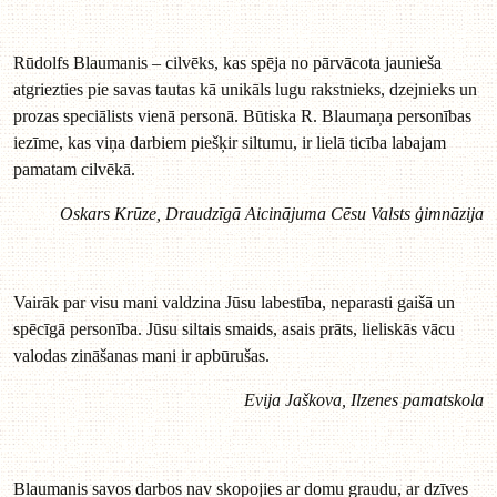
Rūdolfs Blaumanis – cilvēks, kas spēja no pārvācota jaunieša
atgriezties pie savas tautas kā unikāls lugu rakstnieks, dzejnieks un
prozas speciālists vienā personā. Būtiska R. Blaumaņa personības
iezīme, kas viņa darbiem piešķir siltumu, ir lielā ticība labajam
pamatam cilvēkā.
Oskars Krūze, Draudzīgā Aicinājuma Cēsu Valsts ģimnāzija
Vairāk par visu mani valdzina Jūsu labestība, neparasti gaišā un
spēcīgā personība. Jūsu siltais smaids, asais prāts, lieliskās vācu
valodas zināšanas mani ir apbūrušas.
Evija Jaškova, Ilzenes pamatskola
Blaumanis savos darbos nav skopojies ar domu graudu, ar dzīves