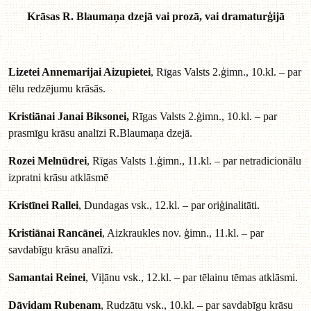
Krāsas R. Blaumaņa dzejā vai prozā, vai dramaturģijā
Lizetei Annemarijai Aizupietei
, Rīgas Valsts 2.ģimn., 10.kl. – par
tēlu redzējumu krāsās.
Kristiānai Janai Biksonei,
Rīgas Valsts 2.ģimn., 10.kl. – par
prasmīgu krāsu analīzi R.Blaumaņa dzejā.
Rozei Melnūdrei
, Rīgas Valsts 1.ģimn., 11.kl. – par netradicionālu
izpratni krāsu atklāsmē
Kristīnei Rallei
, Dundagas vsk., 12.kl. – par oriģinalitāti.
Kristiānai Rancānei
, Aizkraukles nov. ģimn., 11.kl. – par
savdabīgu krāsu analīzi.
Samantai Reinei
, Viļānu vsk., 12.kl. – par tēlainu tēmas atklāsmi.
Dāvidam Rubenam
, Rudzātu vsk., 10.kl. – par savdabīgu krāsu