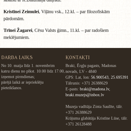
Kristīnei Zeimulei
, Viļānu vsk., 12.kl. – par filozofiskām
pārdomām.
Trīnei Žagarei
, Cēsu Valsts ģimn., 11.kl. – par radošiem
meklējumiem.
DARBA LAIKS
KONTAKTI
No 10. maija līdz 1. novembrim
Braki, Ērgļu pagasts, Madonas
katru dienu no plkst. 10.00 līdz 17.00,
novads, LV - 4840
izņemot pirmdienas;
GPS: Lat, lon:
56.900543, 25.695391
pārējā laikā ar iepriekšēju
Tālrunis: +371 26388629
pieteikšanos.
E-pasts:
braki@madona.lv,
braki.muzejs@inbox.lv
Muzeja vadītāja Zinta Saulīte, tālr.
+371 26388629
Krājuma glabātāja Kristīne Lūse, tālr.
+371 26128488