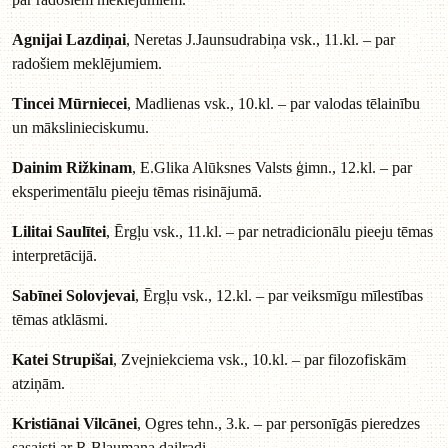
Agnijai Lazdiņai
, Neretas J.Jaunsudrabiņa vsk., 11.kl. – par
radošiem meklējumiem.
Tincei Mūrniecei
, Madlienas vsk., 10.kl. – par valodas tēlainību
un mākslinieciskumu.
Dainim Rižkinam
, E.Glika Alūksnes Valsts ģimn., 12.kl. – par
eksperimentālu pieeju tēmas risinājumā.
Lilitai Saulītei
, Ērgļu vsk., 11.kl. – par netradicionālu pieeju tēmas
interpretācijā.
Sabīnei Solovjevai
, Ērgļu vsk., 12.kl. – par veiksmīgu mīlestības
tēmas atklāsmi.
Katei Strupišai
, Zvejniekciema vsk., 10.kl. – par filozofiskām
atziņām.
Kristiānai Vilcānei
, Ogres tehn., 3.k. – par personīgās pieredzes
sasaisti ar R.Blaumaņa daiļradi.