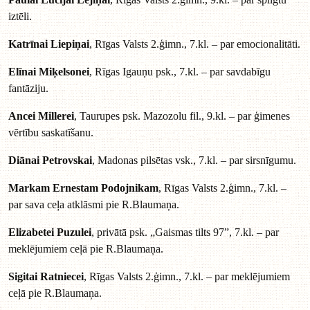
iztēli.
Katrīnai Liepiņai
, Rīgas Valsts 2.ģimn., 7.kl. – par emocionalitāti.
Elīnai Miķelsonei
, Rīgas Igauņu psk., 7.kl. – par savdabīgu
fantāziju.
Ancei Millerei
, Taurupes psk. Mazozolu fil., 9.kl. – par ģimenes
vērtību saskatīšanu.
Diānai Petrovskai
, Madonas pilsētas vsk., 7.kl. – par sirsnīgumu.
Markam Ernestam Podojnikam
, Rīgas Valsts 2.ģimn., 7.kl. –
par sava ceļa atklāsmi pie R.Blaumaņa.
Elizabetei Puzulei
, privātā psk. „Gaismas tilts 97”, 7.kl. – par
meklējumiem ceļā pie R.Blaumaņa.
Sigitai Ratniecei
, Rīgas Valsts 2.ģimn., 7.kl. – par meklējumiem
ceļā pie R.Blaumaņa.