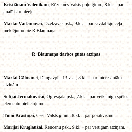
Kristiānam Valenikam
, Rēzeknes Valsts poļu ģimn., 8.kl. – par
analītisku pieeju.
Martai Varlamovai
, Dzelzavas psk., 9.kl. – par savdabīgu ceļa
meklējumu pie R.Blaumaņa.
R. Blaumaņa darbos gūtās atziņas
Martai Cālmanei
, Daugavpils 13.vsk., 8.kl. – par interesantām
atziņām.
Sofijai Jermakovičai
, Ogresgala psk., 7.kl. – par veiksmīgu spēles
elementu pielietojumu.
Tīnai Krastiņai
, Cēsu Valsts ģimn., 8.kl. – par pozitīvismu.
Marijai Kruglaužai
, Rencēnu psk., 9.kl. – par vērtīgām atziņām.