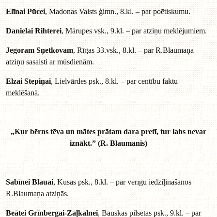
Elīnai Pūcei
, Madonas Valsts ģimn., 8.kl. – par poētiskumu.
Danielai Rihterei
, Mārupes vsk., 9.kl. – par atziņu meklējumiem.
Jegoram Sņetkovam
, Rīgas 33.vsk., 8.kl. – par R.Blaumaņa
atziņu sasaisti ar mūsdienām.
Elzai Stepiņai
, Lielvārdes psk., 8.kl. – par centību faktu
meklēšanā.
„Kur bērns tēva un mātes prātam dara pretī, tur labs nevar
iznākt.” (R. Blaumanis)
Sabīnei Blauai
, Kusas psk., 8.kl. – par vērīgu iedziļināšanos
R.Blaumaņa atziņās.
Beātei Grīnbergai-Zaļkalnei
, Bauskas pilsētas psk., 9.kl. – par