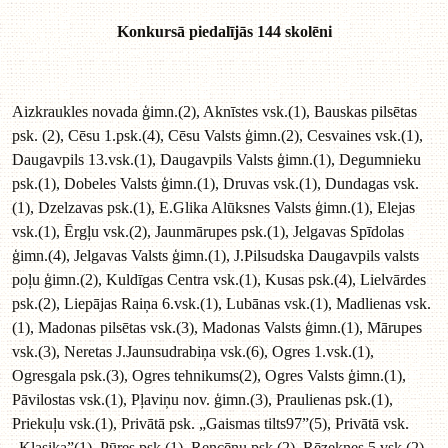
Konkursā piedalījās 144 skolēni
Aizkraukles novada ģimn.(2), Aknīstes vsk.(1), Bauskas pilsētas
psk. (2), Cēsu 1.psk.(4), Cēsu Valsts ģimn.(2), Cesvaines vsk.(1),
Daugavpils 13.vsk.(1), Daugavpils Valsts ģimn.(1), Degumnieku
psk.(1), Dobeles Valsts ģimn.(1), Druvas vsk.(1), Dundagas vsk.
(1), Dzelzavas psk.(1), E.Glika Alūksnes Valsts ģimn.(1), Elejas
vsk.(1), Ērgļu vsk.(2), Jaunmārupes psk.(1), Jelgavas Spīdolas
ģimn.(4), Jelgavas Valsts ģimn.(1), J.Pilsudska Daugavpils valsts
poļu ģimn.(2), Kuldīgas Centra vsk.(1), Kusas psk.(4), Lielvārdes
psk.(2), Liepājas Raiņa 6.vsk.(1), Lubānas vsk.(1), Madlienas vsk.
(1), Madonas pilsētas vsk.(3), Madonas Valsts ģimn.(1), Mārupes
vsk.(3), Neretas J.Jaunsudrabiņa vsk.(6), Ogres 1.vsk.(1),
Ogresgala psk.(3), Ogres tehnikums(2), Ogres Valsts ģimn.(1),
Pāvilostas vsk.(1), Pļaviņu nov. ģimn.(3), Praulienas psk.(1),
Priekuļu vsk.(1), Privātā psk. „Gaismas tilts97”(5), Privātā vsk.
„Klasika”(1), Pūres psk.(1), Rencēnu psk.(2), Rēzeknes 5.vsk.(2),