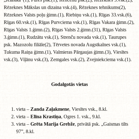
Rēzeknes Mākslas un dizaina vsk.(4), Rēzeknes tehnikums(2),
Rēzeknes Valsts poļu ģimn.(1), Riebiņu vsk.(1), Rīgas 33.vsk.(6),
Rīgas 60.vsk.(1), Rīgas Purvciema vsk.(1), Rīgas Vakara ģimn.(2),
Rīgas Valsts 1.ģimn.(2), Rīgas Valsts 2.ģimn.(31), Rīgas Valsts
3.ģimn.(1), Rudzātu vsk.(1), Strenču novada vsk.(1), Taurupes
psk. Mazozolu filiāle(2), Tērvetes novada Augstkalnes vsk.(1),
Tukuma Raiņa ģimn.(1), Valmieras Pārgaujas ģimn.(3), Viesītes
vsk.(3), Viļānu vsk.(3), Zemgales vsk.(2), Zvejniekciema vsk.(1).
Godalgotās vietas
vieta –
Zanda Zaļakmene
, Viesītes vsk., 8.kl.
vieta –
Elīna Krastiņa
, Ogres 1. vsk., 9.kl.
vieta –
Grēta Marija Grebže
, privātā psk. „Gaismas tilts
97”, 8.kl.