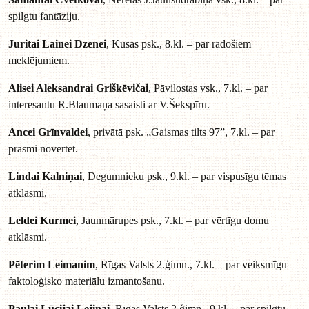
spilgtu fantāziju.
Juritai Lainei Dzenei
, Kusas psk., 8.kl. – par radošiem
meklējumiem.
Alisei Aleksandrai Griškēvičai
, Pāvilostas vsk., 7.kl. – par
interesantu R.Blaumaņa sasaisti ar V.Šekspīru.
Ancei Grīnvaldei
, privātā psk. „Gaismas tilts 97”, 7.kl. – par
prasmi novērtēt.
Lindai Kalniņai
, Degumnieku psk., 9.kl. – par vispusīgu tēmas
atklāsmi.
Leldei Kurmei
, Jaunmārupes psk., 7.kl. – par vērtīgu domu
atklāsmi.
Pēterim Leimanim
, Rīgas Valsts 2.ģimn., 7.kl. – par veiksmīgu
faktoloģisko materiālu izmantošanu.
Paulai Lūcijai Lejiņai
, Rīgas Valsts 2.ģimn., 9.kl. – par spilgtu