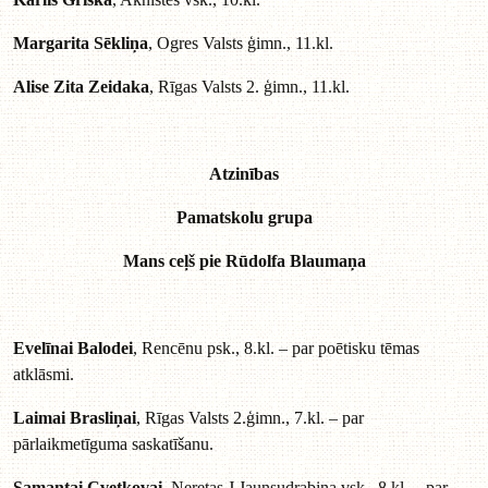
Margarita Sēkliņa
, Ogres Valsts ģimn., 11.kl.
Alise Zita Zeidaka
, Rīgas Valsts 2. ģimn., 11.kl.
Atzinības
Pamatskolu grupa
Mans ceļš pie Rūdolfa Blaumaņa
Evelīnai Balodei
, Rencēnu psk., 8.kl. – par poētisku tēmas
atklāsmi.
Laimai Brasliņai
, Rīgas Valsts 2.ģimn., 7.kl. – par
pārlaikmetīguma saskatīšanu.
Samantai Cvetkovai
, Neretas J.Jaunsudrabiņa vsk., 8.kl. – par