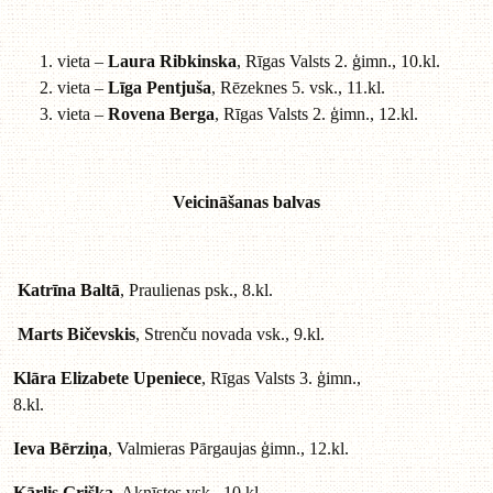
vieta –
Laura Ribkinska
, Rīgas Valsts 2. ģimn., 10.kl.
vieta –
Līga Pentjuša
, Rēzeknes 5. vsk., 11.kl.
vieta –
Rovena Berga
, Rīgas Valsts 2. ģimn., 12.kl.
Veicināšanas balvas
Katrīna Baltā
, Praulienas psk., 8.kl.
Marts Bičevskis
, Strenču novada vsk., 9.kl.
Klāra Elizabete Upeniece
, Rīgas Valsts 3. ģimn.,
8.kl.
Ieva Bērziņa
, Valmieras Pārgaujas ģimn., 12.kl.
Kārlis Griška
, Aknīstes vsk., 10.kl.