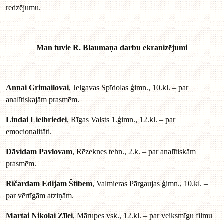
redzējumu.
Man tuvie R. Blaumaņa darbu ekranizējumi
Annai Grimailovai
, Jelgavas Spīdolas ģimn., 10.kl. – par
analītiskajām prasmēm.
Lindai Lielbriedei
, Rīgas Valsts 1.ģimn., 12.kl. – par
emocionalitāti.
Dāvidam Pavlovam
, Rēzeknes tehn., 2.k. – par analītiskām
prasmēm.
Ričardam Edijam Štibem
, Valmieras Pārgaujas ģimn., 10.kl. –
par vērtīgām atziņām.
Martai Nikolai Zīlei
, Mārupes vsk., 12.kl. – par veiksmīgu filmu