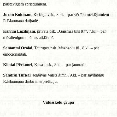
patstāvīgiem spriedumiem.
Jurim Kokinam
, Riebiņu vsk., 8.kl. – par vērtību meklējumiem
R.Blaumaņa daiļradē.
Kalvim Lazdiņam
, privātā psk. „Gaismas tilts 97”, 7.kl. – par
mūsdienīgumu tēmas atklāsmē.
Samantai Ozolai
, Taurupes psk. Mazozolu fil., 8.kl. – par
emocionalitāti.
Klintai Pērkonei
, Kusas psk., 8.kl. – par jaunradi.
Sandrai Turkai
, Jelgavas Valsts ģimn., 9.kl. – par savdabīgu
R.Blaumaņa darbu interpretāciju.
Vidusskolu grupa