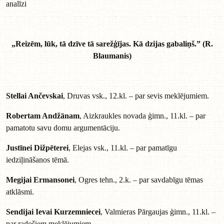
analīzi
„Reizēm, lūk, tā dzīve tā sarežģījas. Kā dzijas gabaliņš.” (R.
Blaumanis)
Stellai Ančevskai
, Druvas vsk., 12.kl. – par sevis meklējumiem.
Robertam Andžānam
, Aizkraukles novada ģimn., 11.kl. – par
pamatotu savu domu argumentāciju.
Justīnei Dižpēterei
, Elejas vsk., 11.kl. – par pamatīgu
iedziļināšanos tēmā.
Megijai Ermansonei
, Ogres tehn., 2.k. – par savdabīgu tēmas
atklāsmi.
Sendijai Ievai Kurzemniecei
, Valmieras Pārgaujas ģimn., 11.kl. –
par radošiem meklējumiem.