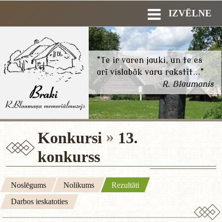
IZVĒLNE
"Te ir varen jauki, un te es
arī vislabāk varu rakstīt..."
R. Blaumanis
Konkursi
13.
konkurss
Noslēgums
Nolikums
Rezultāti
Darbos ieskatoties