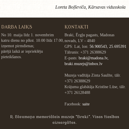
Loreta Boļševiča, Kārsavas vidusskola
DARBA LAIKS
KONTAKTI
No 10. maija līdz 1. novembrim
Braki, Ērgļu pagasts, Madonas
katru dienu no plkst. 10.00 līdz 17.00,
novads, LV - 4840
izņemot pirmdienas;
GPS: Lat, lon:
56.900543, 25.695391
pārējā laikā ar iepriekšēju
Tālrunis: +371 26388629
pieteikšanos.
E-pasts:
braki@madona.lv,
braki.muzejs@inbox.lv
Muzeja vadītāja Zinta Saulīte, tālr.
+371 26388629
Krājuma glabātāja Kristīne Lūse, tālr.
+371 26128488
Facebook:
saite
R. Blaumaņa memoriālais muzejs "Braki". Visas tiesības
aizsargātas.
»