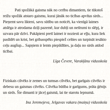
Pati spožākā gaisma nāk no cerību dimantiem, tie tūkstoš
reižu spožāk atstaro gaismu, kurai jānāk no ticības apvītas sirds...
Pieņemt savu likteni, savu sūtību un noticēt, ka vienīgā laimes
atslēga ir atrodama dziļi pazemē, kur dubļi un netīrumi to slēpj, ir
uzvara pār dzīvi. Pakāpieni pretī laimei ir noziesti ar eļļu, kura liek
paslīdēt un krist, bet gribasspēks piespiež celties un turpināt iesākto
ceļu augšup... Sapņiem ir lemts piepildīties, ja daļu no sirds atdod
ticībai.
Līga Čevere, Varakļānu vidusskola
Fiziskais cilvēks ir zemes un tumsas cilvēks, bet garīgais cilvēks ir
debesu un gaismas cilvēks. Cilvēka būtība ir garīgums, prāta ģēnijs
un sirds. Šie dimanti ir jāceļ gaismā, lai tie starotu lepnumā.
Ina Jeremejeva, Jelgavas vakara (maiņu) vidusskola