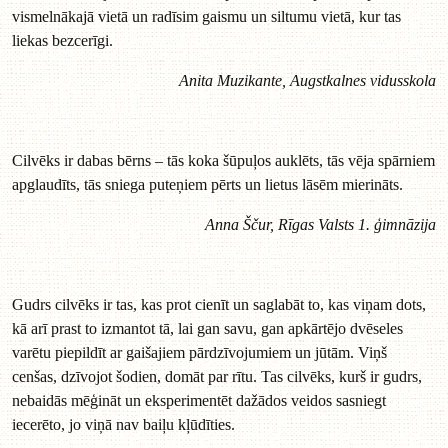
vismelnākajā vietā un radīsim gaismu un siltumu vietā, kur tas
liekas bezcerīgi.
Anita Muzikante, Augstkalnes vidusskola
Cilvēks ir dabas bērns – tās koka šūpuļos auklēts, tās vēja spārniem
apglaudīts, tās sniega puteņiem pērts un lietus lāsēm mierināts.
Anna Ščur, Rīgas Valsts 1. ģimnāzija
Gudrs cilvēks ir tas, kas prot cienīt un saglabāt to, kas viņam dots,
kā arī prast to izmantot tā, lai gan savu, gan apkārtējo dvēseles
varētu piepildīt ar gaišajiem pārdzīvojumiem un jūtām. Viņš
cenšas, dzīvojot šodien, domāt par rītu. Tas cilvēks, kurš ir gudrs,
nebaidās mēģināt un eksperimentēt dažādos veidos sasniegt
iecerēto, jo viņā nav baiļu kļūdīties.