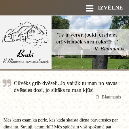
IZVĒLNE
"Te ir varen jauki, un te es
arī vislabāk varu rakstīt..."
R. Blaumanis
Cilvēks grib dvēseli. Jo vairāk tu man no savas
dvēseles dosi, jo siltāks tu man kļūsi
R. Blaumanis
Mēs katrs esam kā pērle, kas kādā skaistā dienā pārvērtīsies par
dimantu. Strauji, acumirklī! Mēs spīdēsim visā spožumā pat