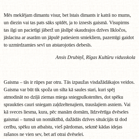
Mēs meklējam dimantu visur, bet īstais dimants ir katrā no mums,
un diezin vai tas pats sāks spīdēt, ja to iznesīs gaismā. Visupirms
tas ilgi un pacietīgi jāberž un jāslīpē skaudrajos dzīves līkločos,
jāslacina ar asarām un jāpulē patiesiem smiekliem, pazemīgi gaidot
to uzmirdzamies sevī un atstarojoties debesīs.
Ansis Drubiņš, Rīgas Kultūru vidusskola
Gaisma – tās ir rūpes par otru. Tās izpaužas visdažādākajos veidos.
Gaisma var būt tik spoža un silta kā saules stari, kuri spēj
atmodināt no dziļā ziemas miega sniegpulkstenītes, dot spēku
spraukties cauri sniegam zaļdzeltenajiem, trauslajiem asniem. Vai
kā sveces liesma, kura, pēc manām domām, līdzvērtīga dvēseles
gaismai – tumsā un nomāktībā, dažādās dzīves situācijās tā dod
cerību, spēku un atbalstu, vieš pārdomas, sekmē kādas idejas
rašanos ne vien sev, bet arī otrai dvēselei.