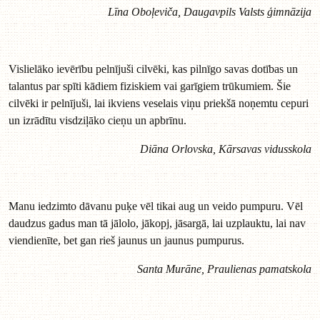
Līna Oboļeviča, Daugavpils Valsts ģimnāzija
Vislielāko ievērību pelnījuši cilvēki, kas pilnīgo savas dotības un
talantus par spīti kādiem fiziskiem vai garīgiem trūkumiem. Šie
cilvēki ir pelnījuši, lai ikviens veselais viņu priekšā noņemtu cepuri
un izrādītu visdziļāko cieņu un apbrīnu.
Diāna Orlovska, Kārsavas vidusskola
Manu iedzimto dāvanu puķe vēl tikai aug un veido pumpuru. Vēl
daudzus gadus man tā jālolo, jākopj, jāsargā, lai uzplauktu, lai nav
viendienīte, bet gan rieš jaunus un jaunus pumpurus.
Santa Murāne, Praulienas pamatskola