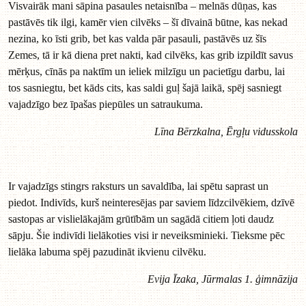
Visvairāk mani sāpina pasaules netaisnība – melnās dūņas, kas
pastāvēs tik ilgi, kamēr vien cilvēks – šī dīvainā būtne, kas nekad
nezina, ko īsti grib, bet kas valda pār pasauli, pastāvēs uz šīs
Zemes, tā ir kā diena pret nakti, kad cilvēks, kas grib izpildīt savus
mērķus, cīnās pa naktīm un ieliek milzīgu un pacietīgu darbu, lai
tos sasniegtu, bet kāds cits, kas saldi guļ šajā laikā, spēj sasniegt
vajadzīgo bez īpašas piepūles un satraukuma.
Līna Bērzkalna, Ērgļu vidusskola
Ir vajadzīgs stingrs raksturs un savaldība, lai spētu saprast un
piedot. Indivīds, kurš neinteresējas par saviem līdzcilvēkiem, dzīvē
sastopas ar vislielākajām grūtībām un sagādā citiem ļoti daudz
sāpju. Šie indivīdi lielākoties visi ir neveiksminieki. Tieksme pēc
lielāka labuma spēj pazudināt ikvienu cilvēku.
Evija Īzaka, Jūrmalas 1. ģimnāzija