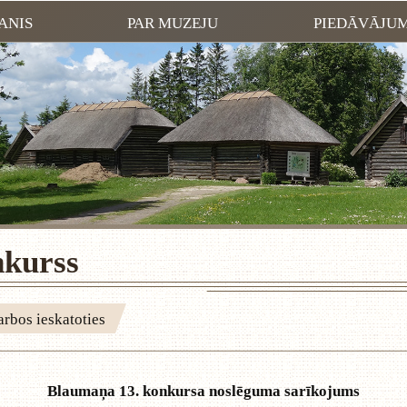
ANIS
PAR MUZEJU
PIEDĀVĀJU
nkurss
rbos ieskatoties
Blaumaņa 13. konkursa noslēguma sarīkojums