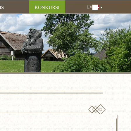
MS
KONKURSI
LV
LV
EN
DE
RU
LT
EE
FI