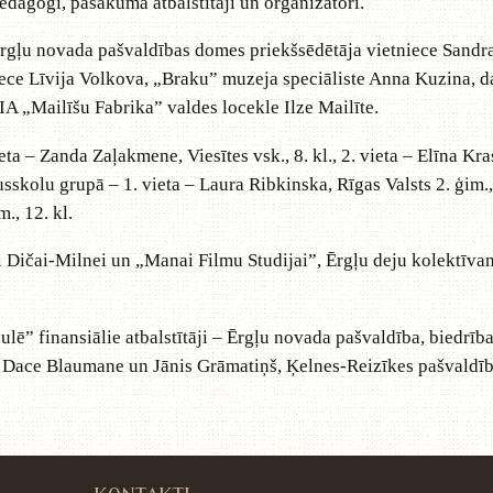
dagogi, pasākuma atbalstītāji un organizatori.
 novada pašvaldības domes priekšsēdētāja vietniece Sandra
iece Līvija Volkova, „Braku” muzeja speciāliste Anna Kuzina, da
IA „Mailīšu Fabrika” valdes locekle Ilze Mailīte.
anda Zaļakmene, Viesītes vsk., 8. kl., 2. vieta – Elīna Krastiņ
usskolu grupā – 1. vieta – Laura Ribkinska, Rīgas Valsts 2. ģim., 
., 12. kl.
ai-Milnei un „Manai Filmu Studijai”, Ērgļu deju kolektīvam
inansiālie atbalstītāji – Ērgļu novada pašvaldība, biedrība
, Dace Blaumane un Jānis Grāmatiņš, Ķelnes-Reizīkes pašvaldīb