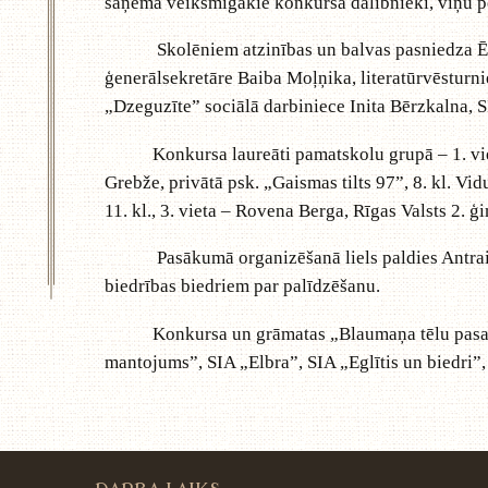
saņēma veiksmīgākie konkursa dalībnieki, viņu pe
Skolēniem atzinības un balvas pasniedza Ērgļu
ģenerālsekretāre Baiba Moļņika, literatūrvēsturn
„Dzeguzīte” sociālā darbiniece Inita Bērzkalna, S
Konkursa laureāti pamatskolu grupā – 1. vieta – Z
Grebže, privātā psk. „Gaismas tilts 97”, 8. kl. Vid
11. kl., 3. vieta – Rovena Berga, Rīgas Valsts 2. ģim
Pasākumā organizēšanā liels paldies Antrai Dič
biedrības biedriem par palīdzēšanu.
Konkursa un grāmatas „Blaumaņa tēlu pasaulē” f
mantojums”, SIA „Elbra”, SIA „Eglītis un biedri”