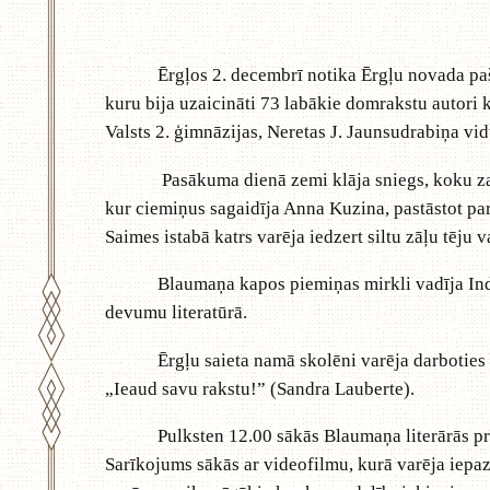
Ērgļos 2. decembrī notika Ērgļu novada pašval
kuru bija uzaicināti 73 labākie domrakstu autori 
Valsts 2. ģimnāzijas, Neretas J. Jaunsudrabiņa vi
Pasākuma dienā zemi klāja sniegs, koku zari bij
kur ciemiņus sagaidīja Anna Kuzina, pastāstot par
Saimes istabā katrs varēja iedzert siltu zāļu tēju 
Blaumaņa kapos piemiņas mirkli vadīja Indra R
devumu literatūrā.
Ērgļu saieta namā skolēni varēja darboties daž
„Ieaud savu rakstu!” (Sandra Lauberte).
Pulksten 12.00 sākās Blaumaņa literārās prēmij
Sarīkojums sākās ar videofilmu, kurā varēja iepa