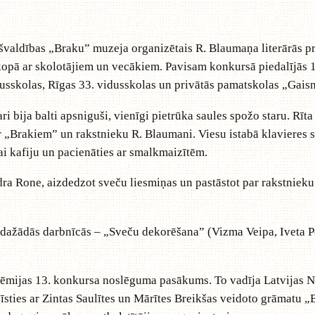
dības „Braku” muzeja organizētais R. Blaumaņa literārās prē
kopā ar skolotājiem un vecākiem. Pavisam konkursā piedalījās 14
dusskolas, Rīgas 33. vidusskolas un privātās pamatskolas „Gaism
a balti apsniguši, vienīgi pietrūka saules spožo staru. Rīta 
 „Brakiem” un rakstnieku R. Blaumani. Viesu istabā klavieres s
vai kafiju un pacienāties ar smalkmaizītēm.
one, aizdedzot sveču liesmiņas un pastāstot par rakstnieku 
ādās darbnīcās – „Sveču dekorēšana” (Vizma Veipa, Iveta Pe
as 13. konkursa noslēguma pasākums. To vadīja Latvijas Naci
zīsties ar Zintas Saulītes un Mārītes Breikšas veidoto grāmatu