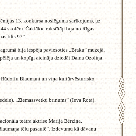
mijas 13. konkursa noslēguma sarīkojums, uz
4 skolēni. Čaklākie rakstītāji bija no Rīgas
as tilts 97”.
agrumā bija iespēja paviesoties „Braku” muzejā,
pēlēja un kopīgi aicināja dziedāt Daina Ozoliņa.
Rūdolfu Blaumani un viņa kultūrvēsturisko
dele), „Ziemassvētku brīnums” (Ieva Rota),
onāla teātra aktrise Marija Bērziņa.
 „Blaumaņa tēlu pasaulē”. Izdevumu kā dāvanu