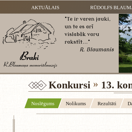
AKTUĀLAIS
RŪDOLFS BLAUM
"Te ir varen jauki,
un te es arī
vislabāk varu
rakstīt..."
R. Blaumanis
Konkursi
13. ko
Noslēgums
Nolikums
Rezultāti
Da