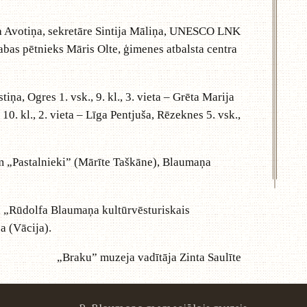
 Avotiņa, sekretāre Sintija Māliņa, UNESCO LNK
bas pētnieks Māris Olte, ģimenes atbalsta centra
a, Ogres 1. vsk., 9. kl., 3. vieta – Grēta Marija
10. kl., 2. vieta – Līga Pentjuša, Rēzeknes 5. vsk.,
 „Pastalnieki” (Mārīte Taškāne), Blaumaņa
 „Rūdolfa Blaumaņa kultūrvēsturiskais
a (Vācija).
„Braku” muzeja vadītāja Zinta Saulīte