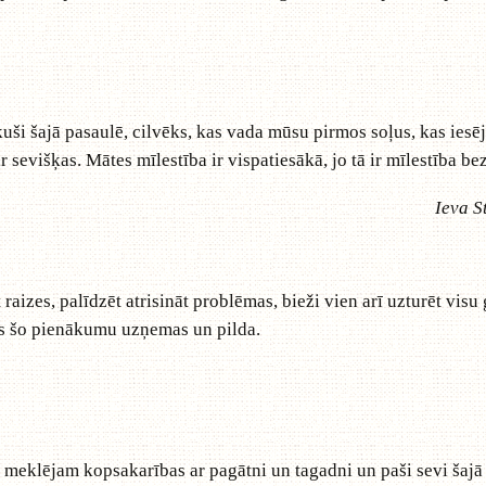
uši šajā pasaulē, cilvēks, kas vada mūsu pirmos soļus, kas iesē
ir sevišķas. Mātes mīlestība ir vispatiesākā, jo tā ir mīlestība b
Ieva S
 raizes, palīdzēt atrisināt problēmas, bieži vien arī uzturēt visu
etes šo pienākumu uzņemas un pilda.
meklējam kopsakarības ar pagātni un tagadni un paši sevi šajā 