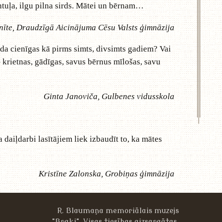
ntuļa, ilgu pilna sirds. Mātei un bērnam…
nīte, Draudzīgā Aicinājuma Cēsu Valsts ģimnāzija
ārda cienīgas kā pirms simts, divsimts gadiem? Vai
 krietnas, gādīgas, savus bērnus mīlošas, savu
Ginta Janoviča, Gulbenes vidusskola
daiļdarbi lasītājiem liek izbaudīt to, ka mātes
Kristīne Zalonska, Grobiņas ģimnāzija
R. Blaumaņa memoriālais muzejs
"Braki". Visas tiesības aizsargātas.