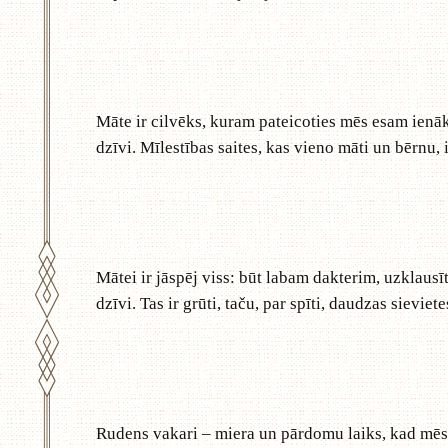
Māte ir cilvēks, kuram pateicoties mēs esam ienāk
dzīvi. Mīlestības saites, kas vieno māti un bērnu, 
Mātei ir jāspēj viss: būt labam dakterim, uzklausīt
dzīvi. Tas ir grūti, taču, par spīti, daudzas sievi
Rudens vakari – miera un pārdomu laiks, kad mēs 