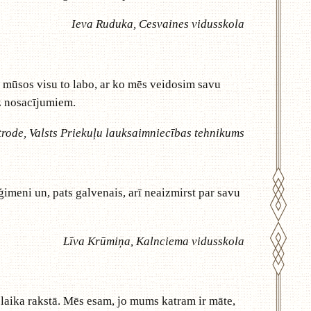
Ieva Ruduka, Cesvaines vidusskola
j mūsos visu to labo, ar ko mēs veidosim savu
ez nosacījumiem.
trode, Valsts Priekuļu lauksaimniecības tehnikums
 ģimeni un, pats galvenais, arī neaizmirst par savu
Līva Krūmiņa, Kalnciema vidusskola
laika rakstā. Mēs esam, jo mums katram ir māte,