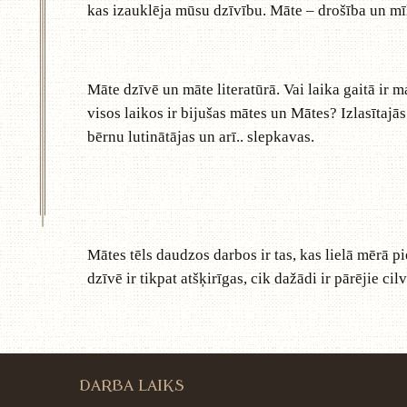
kas izauklēja mūsu dzīvību. Māte – drošība un mīl
Māte dzīvē un māte literatūrā. Vai laika gaitā ir 
visos laikos ir bijušas mātes un Mātes? Izlasītaj
bērnu lutinātājas un arī.. slepkavas.
Mātes tēls daudzos darbos ir tas, kas lielā mērā p
dzīvē ir tikpat atšķirīgas, cik dažādi ir pārējie cilv
DARBA LAIKS