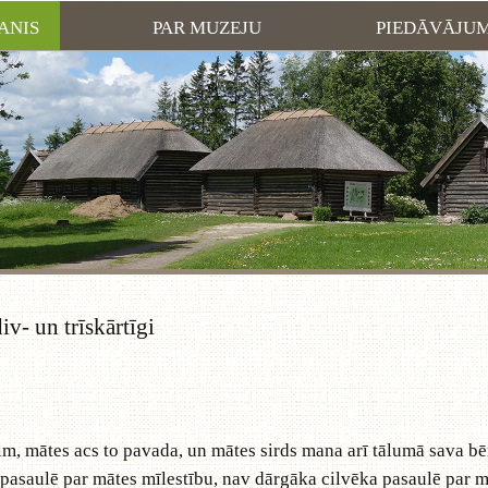
ANIS
PAR MUZEJU
PIEDĀVĀJU
iv- un trīskārtīgi
m, mātes acs to pavada, un mātes sirds mana arī tālumā sava bē
s pasaulē par mātes mīlestību, nav dārgāka cilvēka pasaulē par 