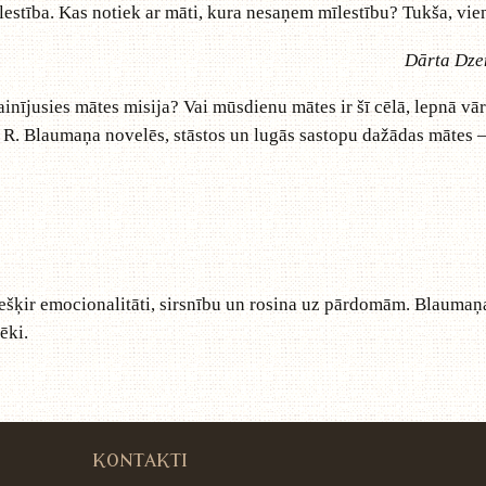
estība. Kas notiek ar māti, kura nesaņem mīlestību? Tukša, vie
Dārta Dze
mainījusies mātes misija? Vai mūsdienu mātes ir šī cēlā, lepnā v
ās R. Blaumaņa novelēs, stāstos un lugās sastopu dažādas mātes –
iešķir emocionalitāti, sirsnību un rosina uz pārdomām. Blaumaņa 
ēki.
KONTAKTI