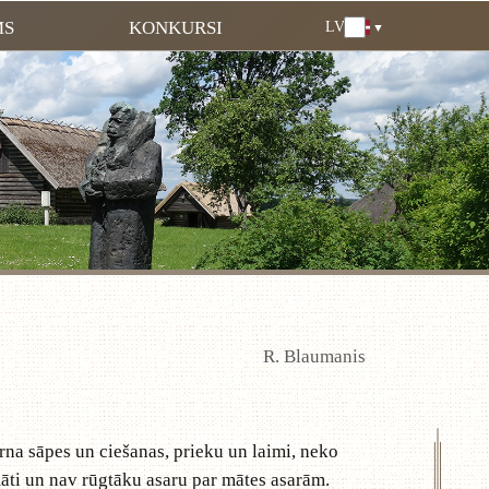
MS
KONKURSI
LV
LV
EN
DE
RU
LT
EE
FI
R. Blaumanis
rna sāpes un ciešanas, prieku un laimi, neko
māti un nav rūgtāku asaru par mātes asarām.