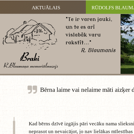
AKTUĀLAIS
RŪDOLFS BLAUM
"Te ir varen jauki,
un te es arī
vislabāk varu
rakstīt..."
R. Blaumanis
Bērna laime vai nelaime māti aizķer d
Kad bērns dzīvē izgājis pāri vecāku nama slieksni
neprasot un nevaicājot, jo nav lielākas mīlestība