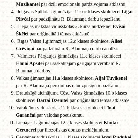
Muzikantei
par dziļi emocionālu pārdzīvojuma atklāsmi.
Jelgavas Spīdolas ģimnāzijas 11.soc.klases skolniecei
Līgai
Plivčai
par padziļinātu R. Blaumaņa darbu iepazīšanu.
Liepājas mākslas vidusskolas 2. kursa audzēknei
Ēvisai
Šķēlei
par oriģinalitāti tēmas atklāsmē.
Rīgas Valsts 1.ģimnāzijas 12.c klases skolniecei
Alisei
Grēviņai
par padziļinātu R. Blaumaņa darba analīzi.
Valmieras Pārgaujas ģimnāzijas 11.e klases skolniecei
Elīnai Apsītei
par saskatītajām garīgajām vērtībām R.
Blaumaņa darbos.
Valkas ģimnāzijas 11.a klases skolniecei
Aijai Tuvikenei
par R. Blaumaņa personības daudzpusīgu iepazīšanu.
Draudzīgā aicinājuma Cēsu Valsts ģimnāzijas 10.b klases
skolniecei
Dārtai Dzenītei
par oriģinalitāti tēmas atklāsmē.
Varakļānu vidusskolas 12.b klases skolniecei
Līnai
Garančai
par valodas poētiskumu.
Liepājas 1. ģimnāzijas 12.c klases skolniecei
Klintai
Gertnerei
par filozofiskas domas meklējumiem.
Cesvaines vidusskolas 11. klases skolniecei
Ievai Rudukai