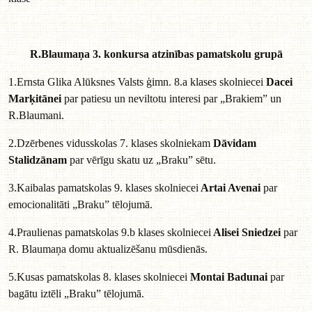
R.Blaumaņa 3. konkursa atzinības pamatskolu grupā
1.Ernsta Glika Alūksnes Valsts ģimn. 8.a klases skolniecei
Dacei
Marķitānei
par patiesu un neviltotu interesi par „Brakiem” un
R.Blaumani.
2.Dzērbenes vidusskolas 7. klases skolniekam
Dāvidam
Stalidzānam
par vērīgu skatu uz „Braku” sētu.
3.Kaibalas pamatskolas 9. klases skolniecei
Artai Avenai
par
emocionalitāti „Braku” tēlojumā.
4.Praulienas pamatskolas 9.b klases skolniecei
Alisei Sniedzei
par
R. Blaumaņa domu aktualizēšanu mūsdienās.
5.Kusas pamatskolas 8. klases skolniecei
Montai Badunai
par
bagātu iztēli „Braku” tēlojumā.