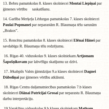
13. Bebru pamatskolas 8. klases skolniecei
Montai Liepiņai
par
ģimenes vērtību saskatīšanu.
14. Garlība Merķeļa Lēdurgas pamatskolas 7. klases skolniecei
Paulai Popmanei
par neparastām R. Blaumaņa tēlu sarunām
„Brakos”.
15. Rencēnu pamatskolas 8. klases skolniecei
Elēnai Hānei
par
savdabīgu R. Blaumaņa tēlu redzējumu.
16. Rīgas 40. vidusskolas 9. klases skolniekam
Artjomam
Šapošņikovam
par labvēlīgu skatījumu uz dzīvi.
17. Jēkabpils Valsts ģimnāzijas 9.a klases skolniecei
Dagnei
Dāboliņai
par ģimenes vērtību atklāsmi.
18. Rīgas Centra daiļamatniecības pamatskolas 7.b klases
skolniecei
Diānai Patrīcijai Grosai
par neparastu R. Blaumaņa
darbu interpretāciju.
19.Varakļānu vidusskolas 9.b klases skolniekam
Matīsam