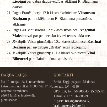
Liepiņai
par dabas daudzveidības atklāsmi R. Blaumaņa
darbos.
Rīgas Franču liceja 12.b klases skolniekam
Viesturam
Roziņam
par meklējumiem R. Blaumaņa personības
atklāsmē.
Rīgas 40. vidusskolas 12.c klases skolniecei
Angelīnai
Maksimovai
par pētniecisku ievirzi tēmas atklāsmē.
Jēkabpils Valsts ģimnāzijas 10.c klases skolniecei
Katrīnai
Bērziņai
par savdabīgu „Braku” sētas redzējumu.
Jēkabpils Valsts ģimnāzijas 11.a klases skolniecei
Vitai
Bilteuerei
par tēlainību tēmas atklāsmē.
DARBA LAIKS
KONTAKTI
No 10. maija līdz 1. novembrim
Braki, Ērgļu pagasts, Madonas
katru dienu no plkst. 10.00 līdz 17.00,
novads, LV - 4840
izņemot pirmdienas;
GPS: Lat, lon:
56.900543, 25.695391
pārējā laikā ar iepriekšēju
Tālrunis: +371 26388629
pieteikšanos.
E-pasts:
braki@madona.lv,
braki.muzejs@inbox.lv