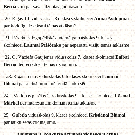
Bernāram
par savas dzimtas godināšanu.
20. Rīgas 10. vidusskolas 8.c klases skolniecei
Annai Avdoņinai
par kodolīgu izteiksmi tēmas atklāsmē.
21. Rēzeknes logopēdiskās internātpamatskolas 9. klases
skolniecei
Laumai Priščenko
par neparastu vīziju tēmas atklāsmē.
22. O. Vācieša Gaujienas vidusskolas 7. klases skolniecei
Baibai
Bernartei
pa radošu tēmas risinājumu.
23. Rīgas Teikas vidusskolas 9.b klases skolniecei
Laumai
Ildenai
par aicinājumu turēt godā lauku sētu.
24. Madonas pilsētas 2. vidusskolas 9.a klases skolniecei
Lāsmai
Mārkai
par interesantām domām tēmas atklāsmē.
25. Gulbīša vidusskolas 9. klases skolniecei
Kristiānai Blūmai
par lauku sētas cildinājumu.
Blaumaņa 3. konkursa atzinības vidusskolu grupā