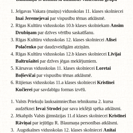
Jelgavas Vakara (maiņu) vidusskolas 11. klases skolniecei
Inai Jeremejevai
par vispusību tēmas atklāsmē.
Rīgas Kultūru vidusskolas 10.b klases skolniekam
Ansim
Drubiņam
par dzīves vērtību saskatīšanu.
Rīgas Kultūru vidusskolas 12. klases skolniecei
Alisei
Polačenko
par daudzveidīgām atziņām.
Rīgas Kultūru vidusskolas 12.b klases skolniecei
Līvijai
Baltrušaitei
par dzīves jēgas meklējumiem.
Kārsavas vidusskolas 11. klases skolniecei
Loretai
Boļševičai
par vispusību tēmas atklāsmē.
Rūjienas vidusskolas 11.a klases skolniecei
Kristīnei
Kučierei
par savdabīgu formas izvēli.
Valsts Priekuļu lauksaimniecības tehnikuma 2. kursa
audzēknei
Ievai Strodei
par sava iekšējā spēka atklāsmi.
Jēkabpils Valsts ģimnāzijas 11.d klases skolniecei
Kristīnei
Rāviņai
par iejūtīgu R. Blaumaņa personības atklāsmi.
Augstkalnes vidusskolas 12. klases skolniecei
Anitai