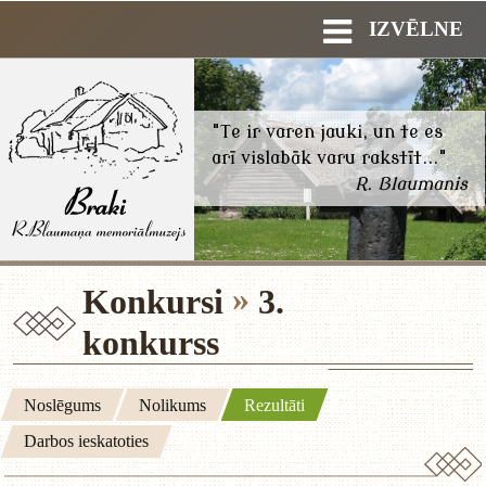
IZVĒLNE
"Te ir varen jauki, un te es
arī vislabāk varu rakstīt..."
R. Blaumanis
Konkursi
3.
konkurss
Noslēgums
Nolikums
Rezultāti
Darbos ieskatoties