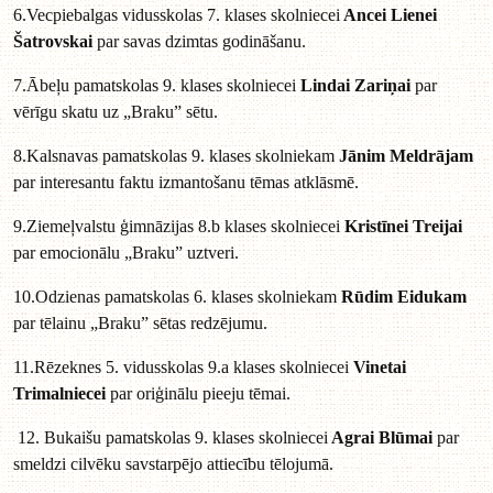
6.Vecpiebalgas vidusskolas 7. klases skolniecei
Ancei Lienei
Šatrovskai
par savas dzimtas godināšanu.
7.Ābeļu pamatskolas 9. klases skolniecei
Lindai Zariņai
par
vērīgu skatu uz „Braku” sētu.
8.Kalsnavas pamatskolas 9. klases skolniekam
Jānim Meldrājam
par interesantu faktu izmantošanu tēmas atklāsmē.
9.Ziemeļvalstu ģimnāzijas 8.b klases skolniecei
Kristīnei Treijai
par emocionālu „Braku” uztveri.
10.Odzienas pamatskolas 6. klases skolniekam
Rūdim Eidukam
par tēlainu „Braku” sētas redzējumu.
11.Rēzeknes 5. vidusskolas 9.a klases skolniecei
Vinetai
Trimalniecei
par oriģinālu pieeju tēmai.
12. Bukaišu pamatskolas 9. klases skolniecei
Agrai Blūmai
par
smeldzi cilvēku savstarpējo attiecību tēlojumā.