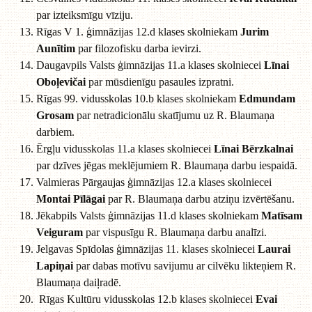
par izteiksmīgu vīziju.
Rīgas V 1. ģimnāzijas 12.d klases skolniekam
Jurim
Aunītim
par filozofisku darba ievirzi.
Daugavpils Valsts ģimnāzijas 11.a klases skolniecei
Līnai
Oboļevičai
par mūsdienīgu pasaules izpratni.
Rīgas 99. vidusskolas 10.b klases skolniekam
Edmundam
Grosam
par netradicionālu skatījumu uz R. Blaumaņa
darbiem.
Ērgļu vidusskolas 11.a klases skolniecei
Līnai Bērzkalnai
par dzīves jēgas meklējumiem R. Blaumaņa darbu iespaidā.
Valmieras Pārgaujas ģimnāzijas 12.a klases skolniecei
Montai Pīlāgai
par R. Blaumaņa darbu atziņu izvērtēšanu.
Jēkabpils Valsts ģimnāzijas 11.d klases skolniekam
Matīsam
Veiguram
par vispusīgu R. Blaumaņa darbu analīzi.
Jelgavas Spīdolas ģimnāzijas 11. klases skolniecei
Laurai
Lapiņai
par dabas motīvu savijumu ar cilvēku likteņiem R.
Blaumaņa daiļradē.
Rīgas Kultūru vidusskolas 12.b klases skolniecei
Evai