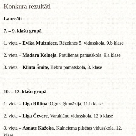
Konkura rezultāti
Laureāti
7. – 9. klašu grupā
1. vieta –
Evika Muizniece
, Rēzeknes 5. vidusskola, 9.b klase
2. vieta –
Madara Kolneja
, Praulienas pamatskola, 9.a klase
3. vieta –
Klinta Šmite,
Bebru pamatskola, 8. klase
10. – 12. klašu grupā
1. vieta –
Līga Rūtiņa
, Ogres ģimnāzija, 11.b klase
2. vieta –
Līga Čevere
, Varakļānu vidusskola, 12.b klase
3. vieta –
Asnate Kažoka
, Kalnciema pilsētas vidusskola, 12.
klase