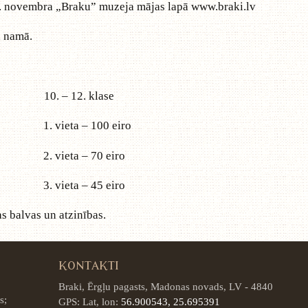
9. novembra „Braku” muzeja mājas lapā
www.braki.lv
a namā.
– 12. klase
eta – 100 eiro
eta – 70 eiro
eta – 45 eiro
as balvas un atzinības.
KONTAKTI
Braki, Ērgļu pagasts, Madonas novads, LV - 4840
s;
GPS: Lat, lon:
56.900543, 25.695391