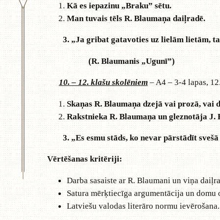
Kā es iepazinu „Braku” sētu.
Man tuvais tēls R. Blaumaņa daiļradē.
3. „Ja gribat gatavoties uz lielām lietām, ta
(R. Blaumanis „Ugunī”)
10. – 12. klašu skolēniem
– A4 – 3-4 lapas, 12
Skaņas R. Blaumaņa dzejā vai prozā, vai d
Rakstnieka R. Blaumaņa un gleznotāja J. 
3. „Es esmu stāds, ko nevar pārstādīt svešā z
Vērtēšanas kritēriji:
Darba sasaiste ar R. Blaumani un viņa daiļra
Satura mērķtiecīga argumentācija un domu or
Latviešu valodas literāro normu ievērošana.