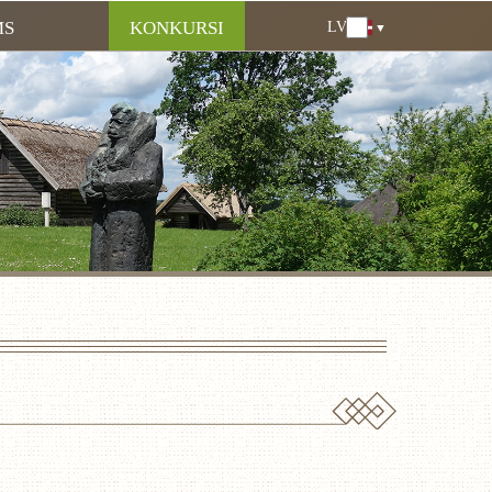
MS
KONKURSI
LV
LV
EN
DE
RU
LT
EE
FI