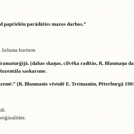
d papriekšu parādāties mazos darbos.”
. lieluma burtiem
ramaturģijā. (dabas skaņas, cilvēka radītās, R. Blaumaņa d
Rozentāla saskarsme.
emē.” (R. Blaumanis vēstulē E. Treimanim, Pēterburgā 1901
di.
iģinalitāte.