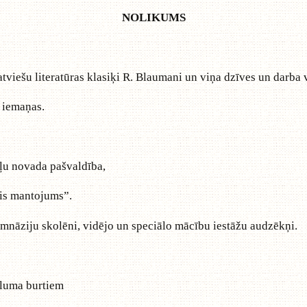
NOLIKUMS
latviešu literatūras klasiķi R. Blaumani un viņa dzīves un darba
a iemaņas.
ļu novada pašvaldība,
is mantojums”.
mnāziju skolēni, vidējo un speciālo mācību iestāžu audzēkņi.
eluma burtiem