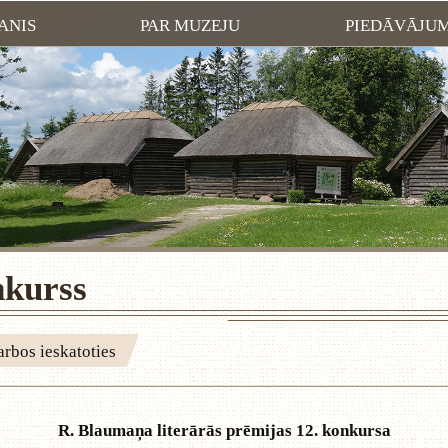
ANIS
PAR MUZEJU
PIEDĀVĀJU
nkurss
rbos ieskatoties
R. Blaumaņa literārās prēmijas 12. konkursa