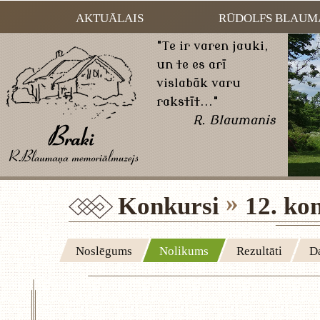
AKTUĀLAIS
RŪDOLFS BLAUM
"Te ir varen jauki,
un te es arī
vislabāk varu
rakstīt..."
R. Blaumanis
Konkursi
12. ko
Noslēgums
Nolikums
Rezultāti
Da