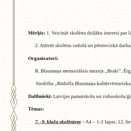
Mērķis:
1. Veicināt skolēnu dziļāku interesi par 
2. Attīstīt skolēnu radošā un pētnieciskā darb
Organizatori:
R. Blaumaņa memoriālais muzejs „Braki”, Ērg
biedrība „Rūdolfa Blaumaņa kultūrvēsturiska
Dalībnieki:
Latvijas pamatskolu un vidusskolu/ģi
Tēmas:
7. -9. klašu skolēniem
– A4 – 1-2 lapas, 12. li