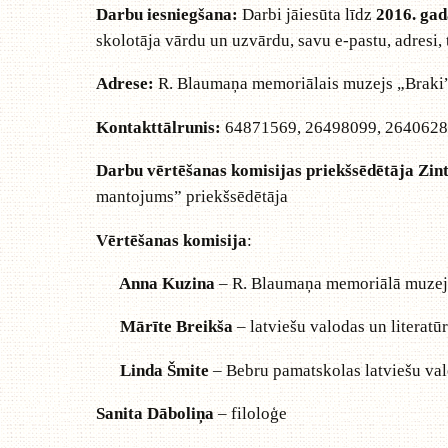
Darbu iesniegšana:
Darbi jāiesūta līdz
2016. gad
skolotāja vārdu un uzvārdu, savu e-pastu, adresi,
Adrese:
R. Blaumaņa memoriālais muzejs „Braki”
Kontakttālrunis:
64871569, 26498099, 264062
Darbu vērtēšanas komisijas priekšsēdētāja Zint
mantojums” priekšsēdētāja
Vērtēšanas komisija
:
Anna Kuzina
– R. Blaumaņa memoriālā muzeja
Mārīte Breikša
– latviešu valodas un literatū
Linda Šmite
– Bebru pamatskolas latviešu valo
Sanita Dāboliņa
– filoloģe