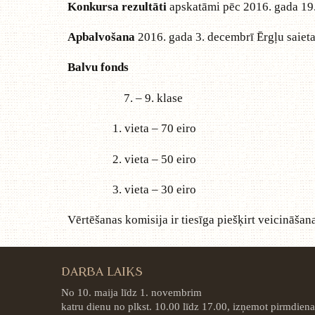
Konkursa rezultāti
apskatāmi pēc 2016. gada 1
Apbalvošana
2016. gada 3. decembrī Ērgļu saiet
Balvu fonds
7. – 9. klase 10. 
1. vieta – 70 eiro 1. vi
2. vieta – 50 eiro 2. vi
3. vieta – 30 eiro 3. vi
Vērtēšanas komisija ir tiesīga piešķirt veicināšan
DARBA LAIKS
No 10. maija līdz 1. novembrim
katru dienu no plkst. 10.00 līdz 17.00, izņemot pirmdiena