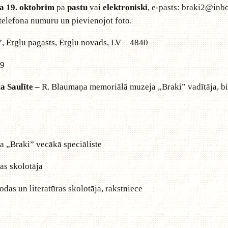
a 19. oktobrim
pa
pastu
vai
elektroniski
, e-pasts:
braki2@inbo
 telefona numuru un pievienojot foto.
, Ērgļu pagasts, Ērgļu novads, LV – 4840
89
a Saulīte –
R. Blaumaņa memoriālā muzeja „Braki” vadītāja, bi
 „Braki” vecākā speciāliste
ras skolotāja
das un literatūras skolotāja, rakstniece