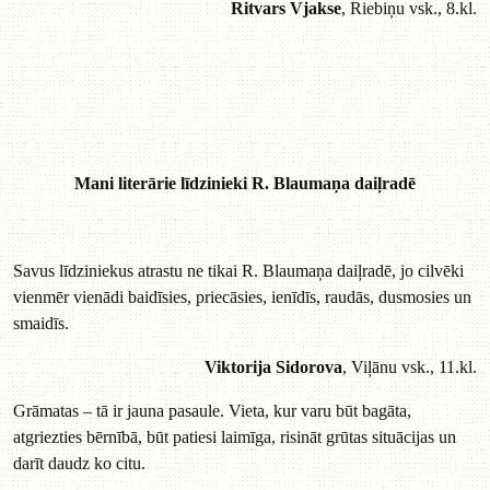
Ritvars Vjakse
, Riebiņu vsk., 8.kl.
Mani literārie līdzinieki R. Blaumaņa daiļradē
Savus līdziniekus atrastu ne tikai R. Blaumaņa daiļradē, jo cilvēki
vienmēr vienādi baidīsies, priecāsies, ienīdīs, raudās, dusmosies un
smaidīs.
Viktorija Sidorova
, Viļānu vsk., 11.kl.
Grāmatas – tā ir jauna pasaule. Vieta, kur varu būt bagāta,
atgriezties bērnībā, būt patiesi laimīga, risināt grūtas situācijas un
darīt daudz ko citu.