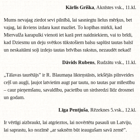
Kārlis Griška
, Aknīstes vsk., 11.kl.
Mums nevajag ziedot sevi pilnībā, lai sasniegtu lielus mērķus, bet
vajag, lai ikviens izdara kaut mazliet. To kopības mirkli, kad
Miervalža karapulki vienoti iet karā pret naidniekiem, vai to brīdi,
kad Dziesmu un deju svētkos tūkstošiem balsu saplūst tautas balsī
un neskaitāmi soļi izdejo tautas brīvības rakstus, nezaudēt nekad!
Dāvids Rubens
, Rudzātu vsk., 11.kl.
„Tālavas taurētājs” ir R. Blaumaņa likteņstāsts, iekšējās pilnveides
ceļš un augļi, ļaujot latvietim augt par tautu, no tautas par mīlestību
– caur pieņemšanu, savaldību, pacietību un sirdsredzi līdz drosmei
un godam.
Līga Pentjuša
, Rēzeknes 5.vsk., 12.kl.
Ir vērtīgi aizbraukt, lai atgrieztos, lai novērtētu pasauli un Latviju,
lai saprastu, ko nozīmē „ar saknēm būt ieaugušam savā zemē”.