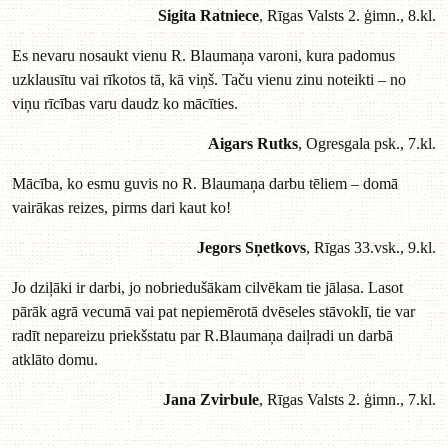
Sigita Ratniece
, Rīgas Valsts 2. ģimn., 8.kl.
Es nevaru nosaukt vienu R. Blaumaņa varoni, kura padomus
uzklausītu vai rīkotos tā, kā viņš. Taču vienu zinu noteikti – no
viņu rīcības varu daudz ko mācīties.
Aigars Rutks
, Ogresgala psk., 7.kl.
Mācība, ko esmu guvis no R. Blaumaņa darbu tēliem – domā
vairākas reizes, pirms dari kaut ko!
Jegors Sņetkovs
, Rīgas 33.vsk., 9.kl.
Jo dziļāki ir darbi, jo nobriedušākam cilvēkam tie jālasa. Lasot
pārāk agrā vecumā vai pat nepiemērotā dvēseles stāvoklī, tie var
radīt nepareizu priekšstatu par R.Blaumaņa daiļradi un darbā
atklāto domu.
Jana Zvirbule
, Rīgas Valsts 2. ģimn., 7.kl.