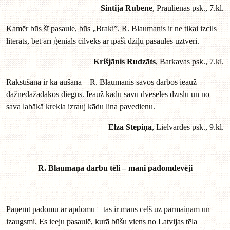
Sintija Rubene
, Praulienas psk., 7.kl.
Kamēr būs šī pasaule, būs „Braki”. R. Blaumanis ir ne tikai izcils
literāts, bet arī ģeniāls cilvēks ar īpaši dziļu pasaules uztveri.
Krišjānis Rudzāts
, Barkavas psk., 7.kl.
Rakstīšana ir kā aušana – R. Blaumanis savos darbos ieauž
dažnedažādākos diegus. Ieauž kādu savu dvēseles dzīslu un no
sava labākā krekla izrauj kādu lina pavedienu.
Elza Stepiņa
, Lielvārdes psk., 9.kl.
R. Blaumaņa darbu tēli – mani padomdevēji
Paņemt padomu ar apdomu – tas ir mans ceļš uz pārmaiņām un
izaugsmi. Es ieeju pasaulē, kurā būšu viens no Latvijas tēla