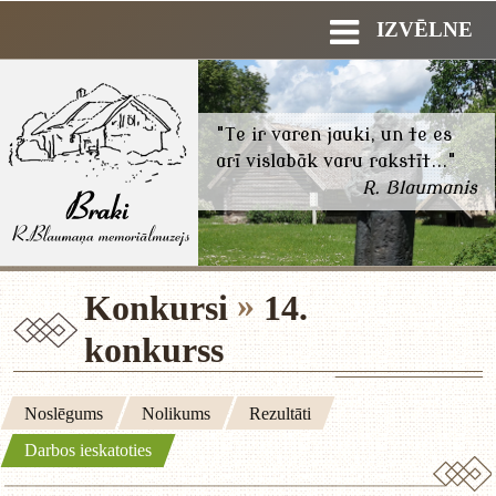
IZVĒLNE
"Te ir varen jauki, un te es
arī vislabāk varu rakstīt..."
R. Blaumanis
Konkursi
14.
konkurss
Noslēgums
Nolikums
Rezultāti
Darbos ieskatoties