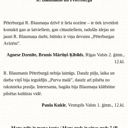
Pēterburgai R. Blaumaņa dzīvē ir liela nozīme – te tiek izveidoti
kontakti gan ar latviešiem, gan cittautiešiem, radušās idejas un
jauni R. Blaumaņa darbi, būtisks ir viņa devums „Pēterburgas
Avīzēm”.
Agnese Dzenīte, Brunis Mārtiņš Ķibilds
, Rīgas Valsts 2. ģimn.,
12.kl.
R. Blaumanis Pēterburgā nebija laimīgs. Daudz pūļu, laika un
darba viņš bija ieguldījis „Purva malā”, daudz arī pilsēta no
rakstnieka prasīja. Interesanta, bagāta bija Blaumaņa klātbūtne
pilsētas kultūras vidē.
Paula Kukle
, Ventspils Valsts 1. ģimn., 12.kl.
„Mans zelts ir mana tauta,/ Mans gods ir viņas gods.” (R.