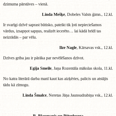
dzimuma pārstāves – vienā.
Linda Mešķe
, Dobeles Valsts ģimn., 12.kl.
Ir svarīgi dzīvē saprast būtisko, pateikt tik ļoti nepieciešamos
vārdus, izsapņot sapņus, realizēt iecerēto… lai kādā brīdī tas
neizrādās – par vēlu.
Ilze Nagle
, Kārsavas vsk., 12.kl.
Dzīves griba jau ir pārāka par nevēlēšanos dzīvot.
Egija Smeile
, Jaņa Rozentāla mākslas skola, 11.kl.
No katra literārā darba manī kaut kas aizķēries, palicis un atstājis
tādu kā zīmogu.
Linda Šmalce
, Neretas Jāņa Jaunsudrabiņa vsk., 12.kl.
R. Blaumanis un Pēterburga