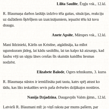
Lilita Saulīte
, Ērgļu vsk., 12.kl.
R. Blaumaņa darbos lasītājs izdzīvo tēla gaitas, situācijas, reakciju
uz dažādiem šķēršļiem un izaicinājumiem, iepazīst tēlu kā tuvu
draugu.
Anete Apsīte
, Mārupes vsk., 12.kl.
Mani līdzinieki, Kārlis un Kristīne, atgādināja, ka mīlot
ugunskuram jādeg, lai kādu sasildītu, lai tas kalpo kā aizsargs, kad
šaubu vēji un sāpju lāses cenšas šīs skaistās kaislību liesmas
nodzēst.
Elizabete Balode
, Ogres tehnikums, 3. kurss
R. Blaumaņa stāstos ir iemūžināta pati tauta, katrs spēj atrast ko
tādu, kas liks ieskatīties sevis paša dvēseles dziļākajos nostūros.
Nanija Dzjadzina
, Daugavpils Valsts ģimn., 12.kl.
Latvieši R. Blaumani mīl: jo viņš raksta par mums pašiem, par