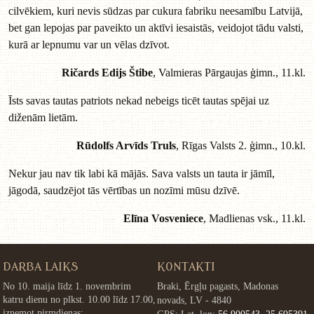
cilvēkiem, kuri nevis sūdzas par cukura fabriku neesamību Latvijā,
bet gan lepojas par paveikto un aktīvi iesaistās, veidojot tādu valsti,
kurā ar lepnumu var un vēlas dzīvot.
Ričards Edijs Štibe
, Valmieras Pārgaujas ģimn., 11.kl.
Īsts savas tautas patriots nekad nebeigs ticēt tautas spējai uz
diženām lietām.
Rūdolfs Arvīds Truls
, Rīgas Valsts 2. ģimn., 10.kl.
Nekur jau nav tik labi kā mājās. Sava valsts un tauta ir jāmīl,
jāgodā, saudzējot tās vērtības un nozīmi mūsu dzīvē.
Elīna Vosveniece
, Madlienas vsk., 11.kl.
DARBA LAIKS
KONTAKTI
No 10. maija līdz 1. novembrim
Braki, Ērgļu pagasts, Madonas
katru dienu no plkst. 10.00 līdz 17.00,
novads, LV - 4840
izņemot pirmdienas;