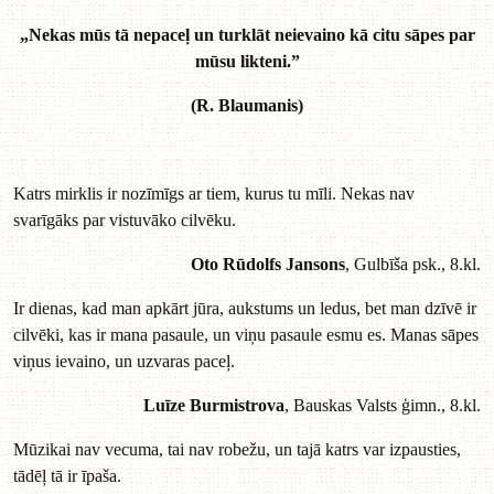
„Nekas mūs tā nepaceļ un turklāt neievaino kā citu sāpes par
mūsu likteni.”
(R. Blaumanis)
Katrs mirklis ir nozīmīgs ar tiem, kurus tu mīli. Nekas nav
svarīgāks par vistuvāko cilvēku.
Oto Rūdolfs Jansons
, Gulbīša psk., 8.kl.
Ir dienas, kad man apkārt jūra, aukstums un ledus, bet man dzīvē ir
cilvēki, kas ir mana pasaule, un viņu pasaule esmu es. Manas sāpes
viņus ievaino, un uzvaras paceļ.
Luīze Burmistrova
, Bauskas Valsts ģimn., 8.kl.
Mūzikai nav vecuma, tai nav robežu, un tajā katrs var izpausties,
tādēļ tā ir īpaša.