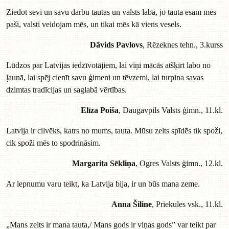
Ziedot sevi un savu darbu tautas un valsts labā, jo tauta esam mēs
paši, valsti veidojam mēs, un tikai mēs kā viens vesels.
Dāvids Pavlovs
, Rēzeknes tehn., 3.kurss
Lūdzos par Latvijas iedzīvotājiem, lai viņi mācās atšķirt labo no
ļaunā, lai spēj cienīt savu ģimeni un tēvzemi, lai turpina savas
dzimtas tradīcijas un saglabā vērtības.
Elīza Poiša
, Daugavpils Valsts ģimn., 11.kl.
Latvija ir cilvēks, katrs no mums, tauta. Mūsu zelts spīdēs tik spoži,
cik spoži mēs to spodrināsim.
Margarita Sēkliņa
, Ogres Valsts ģimn., 12.kl.
Ar lepnumu varu teikt, ka Latvija bija, ir un būs mana zeme.
Anna Šiline
, Priekules vsk., 11.kl.
„Mans zelts ir mana tauta,/ Mans gods ir viņas gods” var teikt par