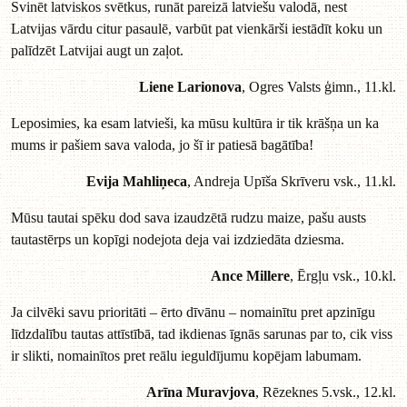
Svinēt latviskos svētkus, runāt pareizā latviešu valodā, nest
Latvijas vārdu citur pasaulē, varbūt pat vienkārši iestādīt koku un
palīdzēt Latvijai augt un zaļot.
Liene Larionova
, Ogres Valsts ģimn., 11.kl.
Leposimies, ka esam latvieši, ka mūsu kultūra ir tik krāšņa un ka
mums ir pašiem sava valoda, jo šī ir patiesā bagātība!
Evija Mahliņeca
, Andreja Upīša Skrīveru vsk., 11.kl.
Mūsu tautai spēku dod sava izaudzētā rudzu maize, pašu austs
tautastērps un kopīgi nodejota deja vai izdziedāta dziesma.
Ance Millere
, Ērgļu vsk., 10.kl.
Ja cilvēki savu prioritāti – ērto dīvānu – nomainītu pret apzinīgu
līdzdalību tautas attīstībā, tad ikdienas īgnās sarunas par to, cik viss
ir slikti, nomainītos pret reālu ieguldījumu kopējam labumam.
Arīna Muravjova
, Rēzeknes 5.vsk., 12.kl.