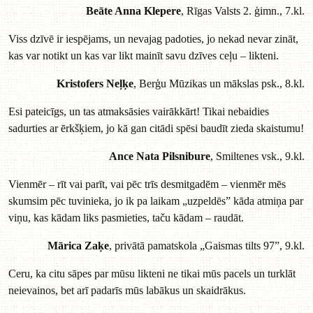
Beāte Anna Klepere
, Rīgas Valsts 2. ģimn., 7.kl.
Viss dzīvē ir iespējams, un nevajag padoties, jo nekad nevar zināt,
kas var notikt un kas var likt mainīt savu dzīves ceļu – likteni.
Kristofers Neļķe
, Berģu Mūzikas un mākslas psk., 8.kl.
Esi pateicīgs, un tas atmaksāsies vairākkārt! Tikai nebaidies
sadurties ar ērkšķiem, jo kā gan citādi spēsi baudīt zieda skaistumu!
Ance Nata Pilsnibure
, Smiltenes vsk., 9.kl.
Vienmēr – rīt vai parīt, vai pēc trīs desmitgadēm – vienmēr mēs
skumsim pēc tuvinieka, jo ik pa laikam „uzpeldēs” kāda atmiņa par
viņu, kas kādam liks pasmieties, taču kādam – raudāt.
Mārica Zaķe
, privātā pamatskola „Gaismas tilts 97”, 9.kl.
Ceru, ka citu sāpes par mūsu likteni ne tikai mūs pacels un turklāt
neievainos, bet arī padarīs mūs labākus un skaidrākus.