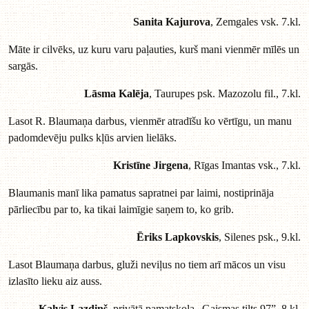
Sanita Kajurova
, Zemgales vsk. 7.kl.
Māte ir cilvēks, uz kuru varu paļauties, kurš mani vienmēr mīlēs un
sargās.
Lāsma
Kalēja
, Taurupes psk. Mazozolu fil., 7.kl.
Lasot R. Blaumaņa darbus, vienmēr atradīšu ko vērtīgu, un manu
padomdevēju pulks kļūs arvien lielāks.
Kristīne Jirgena
, Rīgas Imantas vsk., 7.kl.
Blaumanis manī lika pamatus sapratnei par laimi, nostiprināja
pārliecību par to, ka tikai laimīgie saņem to, ko grib.
Ēriks Lapkovskis
, Silenes psk., 9.kl.
Lasot Blaumaņa darbus, gluži neviļus no tiem arī mācos un visu
izlasīto lieku aiz auss.
Kalvis Lazdiņš
, privātā pamatskola „Gaismas tilts 97”, 8.kl.