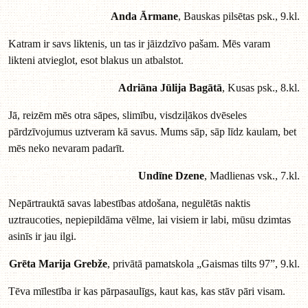
Anda Ārmane
, Bauskas pilsētas psk., 9.kl.
Katram ir savs liktenis, un tas ir jāizdzīvo pašam. Mēs varam
likteni atvieglot, esot blakus un atbalstot.
Adriāna Jūlija Bagātā
, Kusas psk., 8.kl.
Jā, reizēm mēs otra sāpes, slimību, visdziļākos dvēseles
pārdzīvojumus uztveram kā savus. Mums sāp, sāp līdz kaulam, bet
mēs neko nevaram padarīt.
Undīne Dzene
, Madlienas vsk., 7.kl.
Nepārtrauktā savas labestības atdošana, negulētās naktis
uztraucoties, nepiepildāma vēlme, lai visiem ir labi, mūsu dzimtas
asinīs ir jau ilgi.
Grēta Marija Grebže
, privātā pamatskola „Gaismas tilts 97”, 9.kl.
Tēva mīlestība ir kas pārpasaulīgs, kaut kas, kas stāv pāri visam.