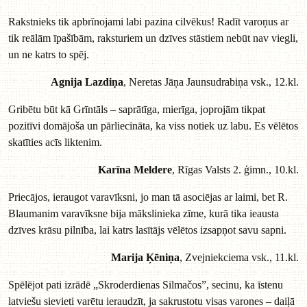
Rakstnieks tik apbrīnojami labi pazina cilvēkus! Radīt varoņus ar
tik reālām īpašībām, raksturiem un dzīves stāstiem nebūt nav viegli,
un ne katrs to spēj.
Agnija Lazdiņa
, Neretas Jāņa Jaunsudrabiņa vsk., 12.kl.
Gribētu būt kā Grīntāls – saprātīga, mierīga, joprojām tikpat
pozitīvi domājoša un pārliecināta, ka viss notiek uz labu. Es vēlētos
skatīties acīs liktenim.
Karīna Meldere
, Rīgas Valsts 2. ģimn., 10.kl.
Priecājos, ieraugot varavīksni, jo man tā asociējas ar laimi, bet R.
Blaumanim varavīksne bija mākslinieka zīme, kurā tika ieausta
dzīves krāsu pilnība, lai katrs lasītājs vēlētos izsapņot savu sapni.
Marija Ķēniņa
, Zvejniekciema vsk., 11.kl.
Spēlējot pati izrādē „Skroderdienas Silmačos”, secinu, ka īstenu
latviešu sievieti varētu ieraudzīt, ja sakrustotu visas varones – daiļā