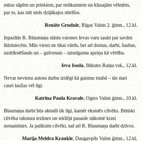
mūsu sāpēm un priekiem, par netikumiem un klusajām vēlmēm,
par to, kas mīt sirds dziļākajos stūrīšos.
Renāte Grudule
, Rīgas Valsts 2. ģimn., 12.kl.
Iepazītās R. Blaumaņa stāstu varones Ievas varu saukt par savām
līdziniecēm. Mūs vieno ne tikai vārds, bet arī domas, darbi, šaubas,
uzdrīkstēšanās un – galvenais – taisnīguma apziņa kā vērtība.
Ieva Isoda
, Ilūkstes Raiņa vsk., 12.kl.
Nevar nevienu autora darbu izslēgt kā gaismu istabā – tās stari
cauri laužas vēl ilgi.
Katrīna Paula Kravale
, Ogres Valsts ģimn., 10.kl.
Blaumaņa darbi būs aktuāli tik ilgi, kamēr eksistēs cilvēks. Būtiski
cilvēka rakstura iezīmes un iekšējā pasaule nākotnē krasi
nemainīsies. Ja paliksim cilvēki, tad arī R. Blaumaņa darbi dzīvos.
Marija Meldra Kraukle
, Daugavpils Valsts ģimn., 12.kl.