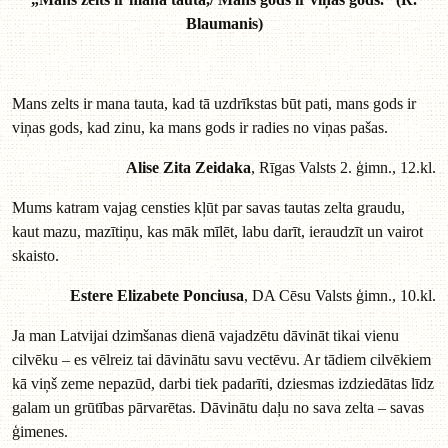
Blaumanis)
Mans zelts ir mana tauta, kad tā uzdrīkstas būt pati, mans gods ir
viņas gods, kad zinu, ka mans gods ir radies no viņas pašas.
Alise Zita Zeidaka
, Rīgas Valsts 2. ģimn., 12.kl.
Mums katram vajag censties kļūt par savas tautas zelta graudu,
kaut mazu, mazītiņu, kas māk mīlēt, labu darīt, ieraudzīt un vairot
skaisto.
Estere Elizabete Ponciusa
, DA Cēsu Valsts ģimn., 10.kl.
Ja man Latvijai dzimšanas dienā vajadzētu dāvināt tikai vienu
cilvēku – es vēlreiz tai dāvinātu savu vectēvu. Ar tādiem cilvēkiem
kā viņš zeme nepazūd, darbi tiek padarīti, dziesmas izdziedātas līdz
galam un grūtības pārvarētas. Dāvinātu daļu no sava zelta – savas
ģimenes.