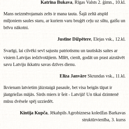
Katrīna Bukava
, Rīgas Valsts 2. ģimn., 10.kl.
Mans neizmērojamais zelts ir mana tauta. Šajā zeltā atspīd
miljoniem saules staru, ar kuriem varu bruģēt ceļu uz siltu, gaišu un
brīvu nākotni.
Justīne Dižpētere
, Elejas vsk., 12.kl.
Svarīgi, lai cilvēki sevī sajustu patriotismu un tautiskās saites ar
visiem Latvijas iedzīvotājiem. Mīlēt, cienīt, godāt un prast aizstāvēt
savu Latviju ikkatru savas dzīves dienu.
Elīza Janvāre
Skrundas vsk., 11.kl.
Ikvienam latvietim jāizstaigā pasaule, bet visa beigās tāpat ir
jāatgriežas mājās. Sirds miers ir šeit - Latvijā! Un tikai dzimtenē
mūsu dvēsele spēj uzziedēt.
Kintija Kupča
, Jēkabpils Agrobiznesa koledžas Barkavas
struktūrvienība, 3. kurss