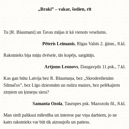
„Braki” – vakar, šodien, rīt
Tu [R. Blaumani] un Tavas mājas ir kā vienots veselums.
Pēteris Leimanis
, Rīgas Valsts 2. ģimn., 8.kl.
Rakstnieks bija māju dvēsele, tās kopējs, sargātājs.
Artjoms Leonovs
, Daugavpils 11.psk., 7.kl.
Kas gan būtu Latvija bez R. Blaumaņa, bez „Skroderdienām
Silmačos”, bez Līgo dziesmām un rudzu maizes, bez pelēkajiem
zirņiem un ķimeņu siera?
Samanta Ozola
, Taurupes psk. Mazozolu fil., 8.kl.
Man sirdī palikusi mīlestība un interese par viņa darbiem, jo ne
katrs rakstnieks var būt tik aizraujošs un patiess.