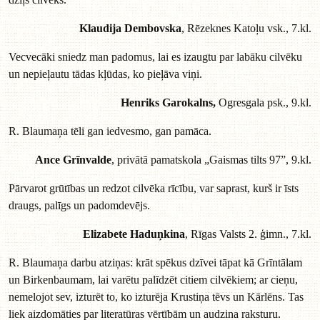
Klaudija Dembovska
, Rēzeknes Katoļu vsk., 7.kl.
Vecvecāki sniedz man padomus, lai es izaugtu par labāku cilvēku
un nepieļautu tādas kļūdas, ko pieļāva viņi.
Henriks Garokalns,
Ogresgala psk., 9.kl.
R. Blaumaņa tēli gan iedvesmo, gan pamāca.
Ance Grīnvalde
, privātā pamatskola „Gaismas tilts 97”, 9.kl.
Pārvarot grūtības un redzot cilvēka rīcību, var saprast, kurš ir īsts
draugs, palīgs un padomdevējs.
Elizabete Haduņkina
, Rīgas Valsts 2. ģimn., 7.kl.
R. Blaumaņa darbu atziņas: krāt spēkus dzīvei tāpat kā Grīntālam
un Birkenbaumam, lai varētu palīdzēt citiem cilvēkiem; ar cieņu,
nemelojot sev, izturēt to, ko izturēja Krustiņa tēvs un Kārlēns. Tas
liek aizdomāties par literatūras vērtībām un audzina raksturu.