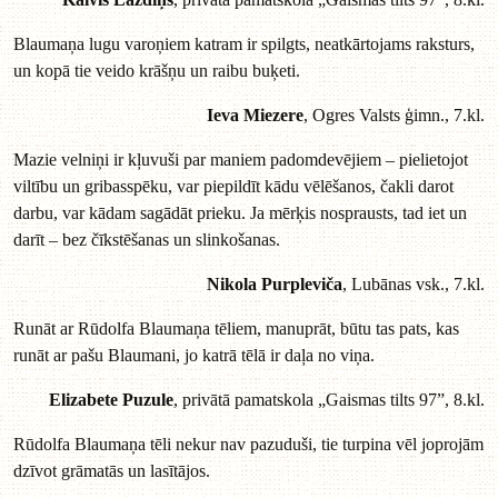
Blaumaņa lugu varoņiem katram ir spilgts, neatkārtojams raksturs,
un kopā tie veido krāšņu un raibu buķeti.
Ieva Miezere
, Ogres Valsts ģimn., 7.kl.
Mazie velniņi ir kļuvuši par maniem padomdevējiem – pielietojot
viltību un gribasspēku, var piepildīt kādu vēlēšanos, čakli darot
darbu, var kādam sagādāt prieku. Ja mērķis nosprausts, tad iet un
darīt – bez čīkstēšanas un slinkošanas.
Nikola Purpleviča
, Lubānas vsk., 7.kl.
Runāt ar Rūdolfa Blaumaņa tēliem, manuprāt, būtu tas pats, kas
runāt ar pašu Blaumani, jo katrā tēlā ir daļa no viņa.
Elizabete Puzule
, privātā pamatskola „Gaismas tilts 97”, 8.kl.
Rūdolfa Blaumaņa tēli nekur nav pazuduši, tie turpina vēl joprojām
dzīvot grāmatās un lasītājos.