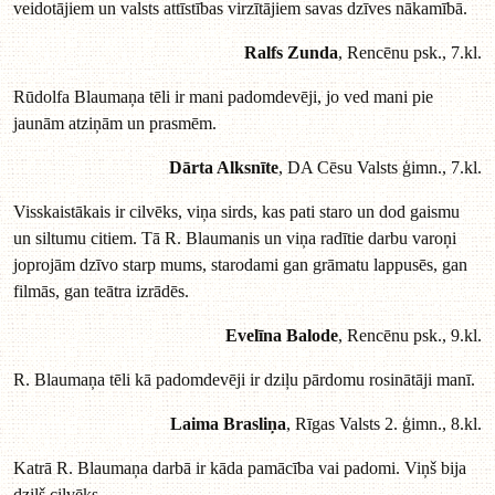
veidotājiem un valsts attīstības virzītājiem savas dzīves nākamībā.
Ralfs Zunda
, Rencēnu psk., 7.kl.
Rūdolfa Blaumaņa tēli ir mani padomdevēji, jo ved mani pie
jaunām atziņām un prasmēm.
Dārta Alksnīte
, DA Cēsu Valsts ģimn., 7.kl.
Visskaistākais ir cilvēks, viņa sirds, kas pati staro un dod gaismu
un siltumu citiem. Tā R. Blaumanis un viņa radītie darbu varoņi
joprojām dzīvo starp mums, starodami gan grāmatu lappusēs, gan
filmās, gan teātra izrādēs.
Evelīna Balode
, Rencēnu psk., 9.kl.
R. Blaumaņa tēli kā padomdevēji ir dziļu pārdomu rosinātāji manī.
Laima Brasliņa
, Rīgas Valsts 2. ģimn., 8.kl.
Katrā R. Blaumaņa darbā ir kāda pamācība vai padomi. Viņš bija
dziļš cilvēks.