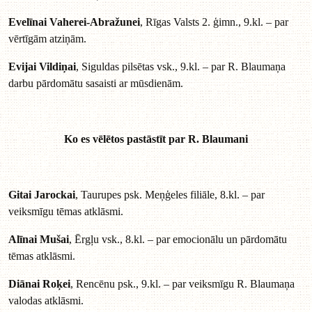
Evelīnai Vaherei-Abražunei
, Rīgas Valsts 2. ģimn., 9.kl. – par
vērtīgām atziņām.
Evijai Vildiņai
, Siguldas pilsētas vsk., 9.kl. – par R. Blaumaņa
darbu pārdomātu sasaisti ar mūsdienām.
Ko es vēlētos pastāstīt par R. Blaumani
Gitai Jarockai
, Taurupes psk. Meņģeles filiāle, 8.kl. – par
veiksmīgu tēmas atklāsmi.
Alīnai Mušai
, Ērgļu vsk., 8.kl. – par emocionālu un pārdomātu
tēmas atklāsmi.
Diānai Roķei
, Rencēnu psk., 9.kl. – par veiksmīgu R. Blaumaņa
valodas atklāsmi.