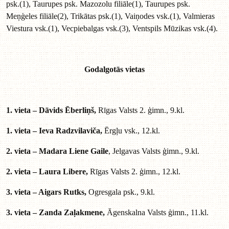
psk.(1), Taurupes psk. Mazozolu filiāle(1), Taurupes psk.
Meņģeles filiāle(2), Trikātas psk.(1), Vaiņodes vsk.(1), Valmieras
Viestura vsk.(1), Vecpiebalgas vsk.(3), Ventspils Mūzikas vsk.(4).
Godalgotās vietas
1. vieta – Dāvids Ēberliņš,
Rīgas Valsts 2. ģimn., 9.kl.
1. vieta – Ieva Radzvilaviča,
Ērgļu vsk., 12.kl.
2. vieta – Madara Liene Gaile
, Jelgavas Valsts ģimn., 9.kl.
2. vieta – Laura Libere,
Rīgas Valsts 2. ģimn., 12.kl.
3. vieta – Aigars Rutks,
Ogresgala psk., 9.kl.
3. vieta – Zanda Zaļakmene,
Āgenskalna Valsts ģimn., 11.kl.