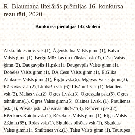
R. Blaumaņa literārās prēmijas 16. konkursa
rezultāti, 2020
Konkursā piedalījās 142 skolēni
Aizkraukles nov. vsk.(1), Āgenskalna Valsts ģimn.(1), Balvu
Valsts ģimn.(1), Berģu Mūzikas un mākslas psk.(3), Cēsu Valsts
ģimn.(2), Daugavpils 11.psk.(1), Daugavpils Valsts ģimn.(1),
Dobeles Valsts ģimn.(1), DA Cēsu Valsts ģimn.(1), E.Glika
Alūksnes Valsts ģimn.(1), Ērgļu vsk.(6), Jelgavas Valsts ģimn.(3),
Kārsavas vsk.(2), Limbažu vsk.(6), Līvānu 1.vsk.(1), Madlienas
vsk.(2), Maltas vsk.(2), Ogres 1.vsk.(3), Ogresgala psk.(5), Ogres
tehnikums(1), Ogres Valsts ģimn.(5), Olaines 1.vsk. (1), Praulienas
psk.(1), Privātā psk. „Gaismas tilts 97”(3), Rencēnu psk.(2),
Rēzeknes Katoļu vsk.(1), Rēzeknes Valsts ģimn.(1), Rīgas Valsts
2.ģimn.(65), Rojas vsk.(1), Siguldas pilsētas vsk.(1), Siguldas
Valsts ģimn.(1), Smiltenes vsk.(1), Talsu Valsts ģimn.(1), Taurupes