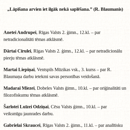
„Lāpīšana arvien iet ilgāk nekā saplēšana.” (R. Blaumanis)
Anetei Andrupei
, Rīgas Valsts 2. ģimn., 12.kl. – par
netradicionalitāti tēmas atklāsmē.
Dārtai Cīrulei
, Rīgas Valsts 2. ģimn., 12.kl. – par netradicionālu
pieeju tēmas atklāsmē.
Martai Liepiņai
, Ventspils Mūzikas vsk., 3. kurss – par R.
Blaumaņa darbu ietekmi savas personības veidošanā.
Madarai Miezei
, Dobeles Valsts ģimn., 10.kl. – par oriģinalitāti un
filozofiskumu tēmas atklāsmē.
Šarlotei Luīzei Odziņai
, Cēsu Valsts ģimn., 10.kl. – par
veiksmīgu jaunrades darbu.
Gabrielai Skraucei
, Rīgas Valsts 2. ģimn., 11.kl. – par analītisku