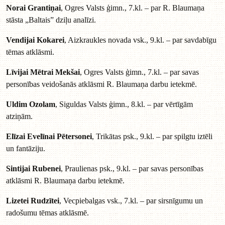
Norai Grantiņai
, Ogres Valsts ģimn., 7.kl. – par R. Blaumaņa
stāsta „Baltais” dziļu analīzi.
Vendijai Kokarei
, Aizkraukles novada vsk., 9.kl. – par savdabīgu
tēmas atklāsmi.
Līvijai Mētrai Mekšai
, Ogres Valsts ģimn., 7.kl. – par savas
personības veidošanās atklāsmi R. Blaumaņa darbu ietekmē.
Uldim Ozolam
, Siguldas Valsts ģimn., 8.kl. – par vērtīgām
atziņām.
Elīzai Evelīnai Pētersonei
, Trikātas psk., 9.kl. – par spilgtu iztēli
un fantāziju.
Sintijai Rubenei
, Praulienas psk., 9.kl. – par savas personības
atklāsmi R. Blaumaņa darbu ietekmē.
Lizetei Rudzītei
, Vecpiebalgas vsk., 7.kl. – par sirsnīgumu un
radošumu tēmas atklāsmē.