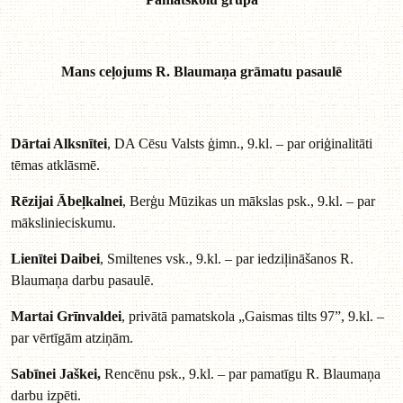
Mans ceļojums R. Blaumaņa grāmatu pasaulē
Dārtai Alksnītei
, DA Cēsu Valsts ģimn., 9.kl. – par oriģinalitāti
tēmas atklāsmē.
Rēzijai Ābeļkalnei
, Berģu Mūzikas un mākslas psk., 9.kl. – par
mākslinieciskumu.
Lienītei Daibei
, Smiltenes vsk., 9.kl. – par iedziļināšanos R.
Blaumaņa darbu pasaulē.
Martai Grīnvaldei
, privātā pamatskola „Gaismas tilts 97”, 9.kl. –
par vērtīgām atziņām.
Sabīnei Jaškei,
Rencēnu psk., 9.kl. – par pamatīgu R. Blaumaņa
darbu izpēti.