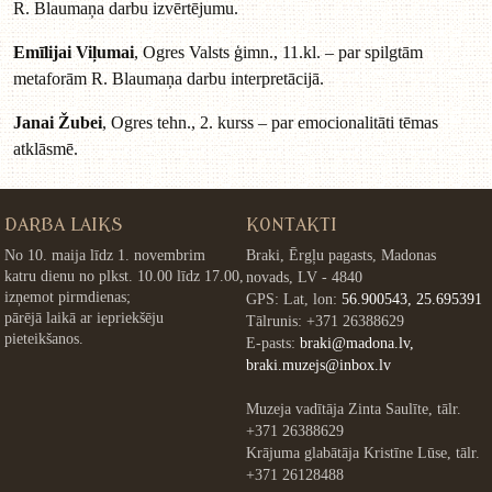
R. Blaumaņa darbu izvērtējumu.
Emīlijai Viļumai
, Ogres Valsts ģimn., 11.kl. – par spilgtām
metaforām R. Blaumaņa darbu interpretācijā.
Janai Žubei
, Ogres tehn., 2. kurss – par emocionalitāti tēmas
atklāsmē.
DARBA LAIKS
KONTAKTI
No 10. maija līdz 1. novembrim
Braki, Ērgļu pagasts, Madonas
katru dienu no plkst. 10.00 līdz 17.00,
novads, LV - 4840
izņemot pirmdienas;
GPS: Lat, lon:
56.900543, 25.695391
pārējā laikā ar iepriekšēju
Tālrunis: +371 26388629
pieteikšanos.
E-pasts:
braki@madona.lv,
braki.muzejs@inbox.lv
Muzeja vadītāja Zinta Saulīte, tālr.
+371 26388629
Krājuma glabātāja Kristīne Lūse, tālr.
+371 26128488