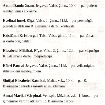
Artim Dambrānam
, Jelgavas Valsts ģimn., 10.kl. – par patiesu
realitāti tēmas atklāsmē.
Evelīnai Innei
, Rīgas Valsts 2. ģimn., 11.kl. – par personīgās
pieredzes atklāsmi R. Blaumaņa darbu kontekstā.
Kristiānai Kristbergai
, Talsu Valsts ģimn., 11.kl. – par tēmas
izklāsta oriģinalitāti.
Elizabetei Mileikai
, Rīgas Valsts 2. ģimn., 12.kl. – par vispusīgu
R. Blaumaņa darbu interpretāciju.
Elīnei Paurai
, Jelgavas Valsts ģimn., 11.kl. – par veiksmīgiem
stilistiskiem meklējumiem.
Sintijai Elizabetei Ratnikai
, Maltas vsk., 10.kl.
–
par R.
Blaumaņa daiļrades sasaisti ar mūsdienām.
Annai Marijai Vārpiņai
, Ventspils Mūzikas vsk., 1. kurss – par
ģimenisko vērtību atklāsmi R. Blaumaņa darbos.