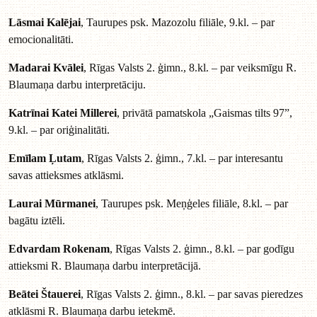
Lāsmai Kalējai
, Taurupes psk. Mazozolu filiāle, 9.kl. – par
emocionalitāti.
Madarai Kvālei
, Rīgas Valsts 2. ģimn., 8.kl. – par veiksmīgu R.
Blaumaņa darbu interpretāciju.
Katrīnai Katei Millerei
, privātā pamatskola „Gaismas tilts 97”,
9.kl. – par oriģinalitāti.
Emīlam Ļutam
, Rīgas Valsts 2. ģimn., 7.kl. – par interesantu
savas attieksmes atklāsmi.
Laurai Mūrmanei
, Taurupes psk. Meņģeles filiāle, 8.kl. – par
bagātu iztēli.
Edvardam Rokenam
, Rīgas Valsts 2. ģimn., 8.kl. – par godīgu
attieksmi R. Blaumaņa darbu interpretācijā.
Beātei Štauerei
, Rīgas Valsts 2. ģimn., 8.kl. – par savas pieredzes
atklāsmi R. Blaumaņa darbu ietekmē.