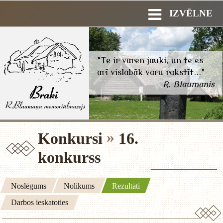
IZVĒLNE
"Te ir varen jauki, un te es
arī vislabāk varu rakstīt..."
R. Blaumanis
Konkursi
16.
konkurss
Noslēgums
Nolikums
Rezultāti
Darbos ieskatoties