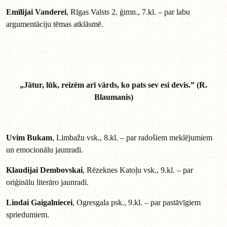
Emīlijai Vanderei
, Rīgas Valsts 2. ģimn., 7.kl. – par labu
argumentāciju tēmas atklāsmē.
„Jātur, lūk, reizēm arī vārds, ko pats sev esi devis.” (R.
Blaumanis)
Uvim Bukam
, Limbažu vsk., 8.kl. – par radošiem meklējumiem
un emocionālu jaunradi.
Klaudijai Dembovskai
, Rēzeknes Katoļu vsk., 9.kl. – par
oriģinālu literāro jaunradi.
Lindai Gaigalniecei
, Ogresgala psk., 9.kl. – par pastāvīgiem
spriedumiem.