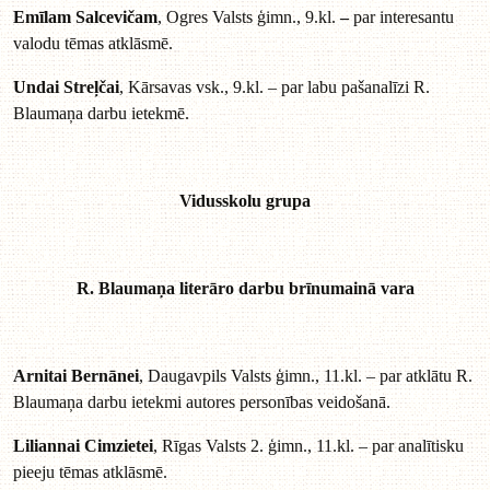
Emīlam Salcevičam
, Ogres Valsts ģimn., 9.kl.
–
par interesantu
valodu tēmas atklāsmē.
Undai Streļčai
, Kārsavas vsk., 9.kl. – par labu pašanalīzi R.
Blaumaņa darbu ietekmē.
Vidusskolu grupa
R. Blaumaņa literāro darbu brīnumainā vara
Arnitai Bernānei
, Daugavpils Valsts ģimn., 11.kl. – par atklātu R.
Blaumaņa darbu ietekmi autores personības veidošanā.
Liliannai Cimzietei
, Rīgas Valsts 2. ģimn., 11.kl. – par analītisku
pieeju tēmas atklāsmē.