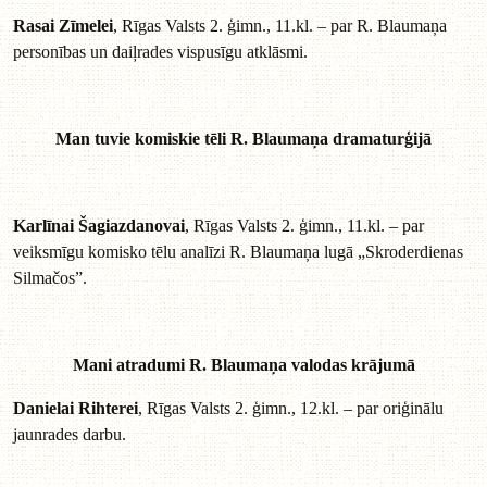
Rasai Zīmelei
, Rīgas Valsts 2. ģimn., 11.kl. – par R. Blaumaņa
personības un daiļrades vispusīgu atklāsmi.
Man tuvie komiskie tēli R. Blaumaņa dramaturģijā
Karlīnai Šagiazdanovai
, Rīgas Valsts 2. ģimn., 11.kl. – par
veiksmīgu komisko tēlu analīzi R. Blaumaņa lugā „Skroderdienas
Silmačos”.
Mani atradumi R. Blaumaņa valodas krājumā
Danielai Rihterei
, Rīgas Valsts 2. ģimn., 12.kl. – par oriģinālu
jaunrades darbu.