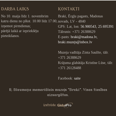
DARBA LAIKS
KONTAKTI
No 10. maija līdz 1. novembrim
Braki, Ērgļu pagasts, Madonas
katru dienu no plkst. 10.00 līdz 17.00,
novads, LV - 4840
izņemot pirmdienas;
GPS: Lat, lon:
56.900543, 25.695391
pārējā laikā ar iepriekšēju
Tālrunis: +371 26388629
pieteikšanos.
E-pasts:
braki@madona.lv,
braki.muzejs@inbox.lv
Muzeja vadītāja Zinta Saulīte, tālr.
+371 26388629
Krājuma glabātāja Kristīne Lūse, tālr.
+371 26128488
Facebook:
saite
R. Blaumaņa memoriālais muzejs "Braki". Visas tiesības
aizsargātas.
»
izstrāde: