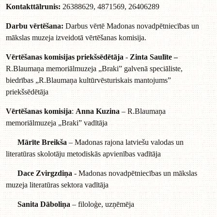
Kontakttālrunis:
26388629, 4871569, 26406289
Darbu vērtēšana:
Darbus vērtē Madonas novadpētniecības un
mākslas muzeja izveidotā vērtēšanas komisija.
Vērtēšanas komisijas priekšsēdētāja
-
Zinta Saulīte –
R.Blaumaņa memoriālmuzeja „Braki” galvenā speciāliste,
biedrības „R.Blaumaņa kultūrvēsturiskais mantojums”
priekšsēdētāja
Vērtēšanas komisija
:
Anna Kuzina
– R.Blaumaņa
memoriālmuzeja „Braki” vadītāja
Mārīte Breikša
– Madonas rajona latviešu valodas un
literatūras skolotāju metodiskās apvienības vadītāja
Dace Zvirgzdiņa
- Madonas novadpētniecības un mākslas
muzeja literatūras sektora vadītāja
Sanita Dāboliņa
– filoloģe, uzņēmēja