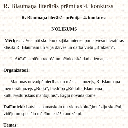
R. Blaumaņa literārās prēmijas 4. konkurss
R. Blaumaņa literārās prēmijas 4. konkursa
NOLIKUMS
Mērķis:
1. Veicināt skolēnu dziļāku interesi par latviešu literatūras
klasiķi R. Blaumani un viņa dzīves un darba vietu „Brakiem”.
2. Attīstīt skolēnu radošā un pētnieciskā darba iemaņas.
Organizatori:
Madonas novadpētniecības un mākslas muzejs, R. Blaumaņa
memoriālmuzejs „Braki”, biedrība „Rūdolfa Blaumaņa
kultūrvēsturiskais mantojums”, Ērgļu novada dome.
Dalībnieki:
Latvijas pamatskolu un vidusskolu/ģimnāziju skolēni,
vidējo un speciālo mācību iestāžu audzēkņi.
Tēmas: