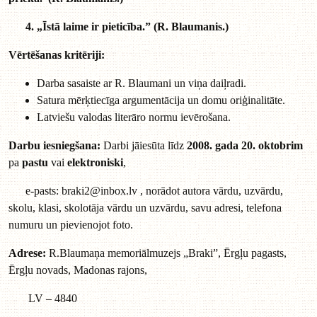
4. „Īstā laime ir pieticība.” (R. Blaumanis.)
Vērtēšanas kritēriji:
Darba sasaiste ar R. Blaumani un viņa daiļradi.
Satura mērķtiecīga argumentācija un domu oriģinalitāte.
Latviešu valodas literāro normu ievērošana.
Darbu iesniegšana:
Darbi jāiesūta līdz
2008. gada 20. oktobrim
pa
pastu
vai
elektroniski
,
e-pasts:
braki2@inbox.lv
, norādot autora vārdu, uzvārdu,
skolu, klasi, skolotāja vārdu un uzvārdu, savu adresi, telefona
numuru un pievienojot foto.
Adrese:
R.Blaumaņa memoriālmuzejs „Braki”, Ērgļu pagasts,
Ērgļu novads, Madonas rajons,
LV – 4840