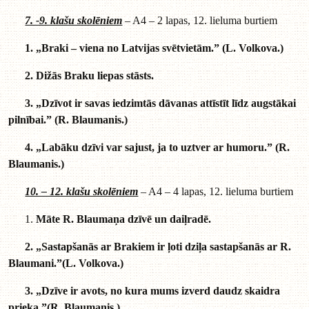
7. -9. klašu skolēniem
– A4 – 2 lapas, 12. lieluma burtiem
1. „Braki – viena no Latvijas svētvietām.” (L. Volkova.)
2. Dižās Braku liepas stāsts.
3. „Dzīvot ir savas iedzimtās dāvanas attīstīt līdz augstākai
pilnībai.” (R. Blaumanis.)
4. „Labāku dzīvi var sajust, ja to uztver ar humoru.” (R.
Blaumanis.)
10. – 12. klašu skolēniem
– A4 – 4 lapas, 12. lieluma burtiem
Māte R. Blaumaņa dzīvē un daiļradē.
2. „Sastapšanās ar Brakiem ir ļoti dziļa sastapšanās ar R.
Blaumani.”(L. Volkova.)
3. „Dzīve ir avots, no kura mums izverd daudz skaidra
prieka.”(R. Blaumanis.)