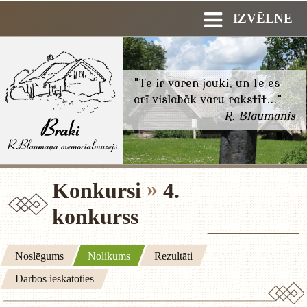
IZVĒLNE
"Te ir varen jauki, un te es
arī vislabāk varu rakstīt..."
R. Blaumanis
Konkursi
4.
konkurss
Noslēgums
Nolikums
Rezultāti
Darbos ieskatoties