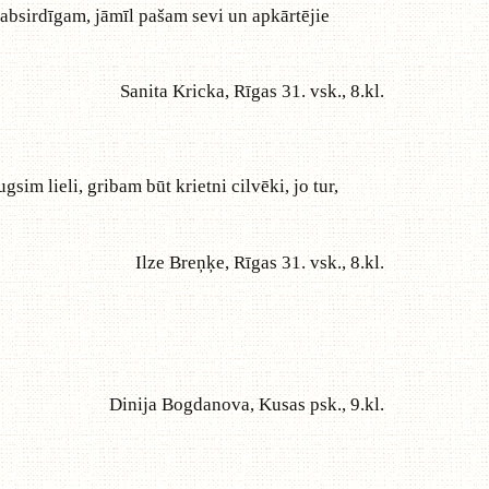
 labsirdīgam, jāmīl pašam sevi un apkārtējie
Sanita Kricka, Rīgas 31. vsk., 8.kl.
sim lieli, gribam būt krietni cilvēki, jo tur,
Ilze Breņķe, Rīgas 31. vsk., 8.kl.
Dinija Bogdanova, Kusas psk., 9.kl.