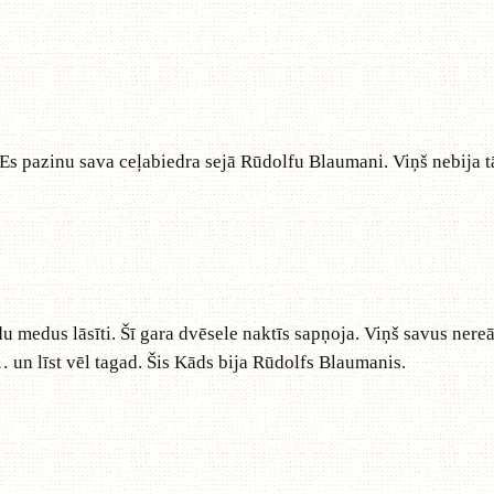
a. Es pazinu sava ceļabiedra sejā Rūdolfu Blaumani. Viņš nebija
du medus lāsīti. Šī gara dvēsele naktīs sapņoja. Viņš savus nereā
… un līst vēl tagad. Šis Kāds bija Rūdolfs Blaumanis.