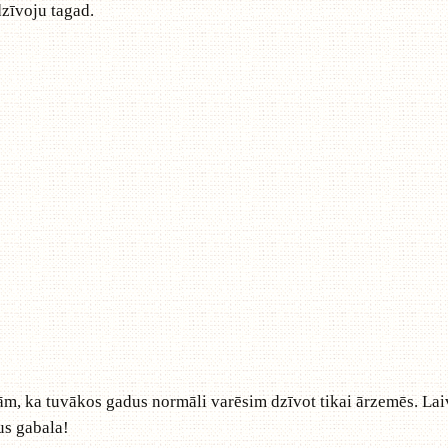
dzīvoju tagad.
, ka tuvākos gadus normāli varēsim dzīvot tikai ārzemēs. Laivā 
us gabala!