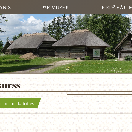
ANIS
PAR MUZEJU
PIEDĀVĀJU
kurss
rbos ieskatoties