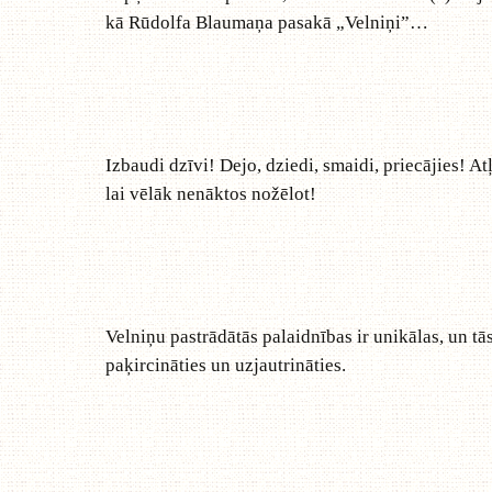
kā Rūdolfa Blaumaņa pasakā „Velniņi”…
Izbaudi dzīvi! Dejo, dziedi, smaidi, priecājies! At
lai vēlāk nenāktos nožēlot!
Velniņu pastrādātās palaidnības ir unikālas, un tās
paķircināties un uzjautrināties.