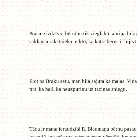
Prasme izdzīvot bērnību tik viegli kā tauriņa lido
saklausu rakstnieka teikto, ka katrs bērns ir bijis
Ejot pa Braku sētu, man bija sajūta kā mājās. Viņa 
tīrs, ka bail, ka neuzpurinu uz taciņas sniegu.
Tāda ir mana ieraudzītā R. Blaumaņa bērnu pasaule,
pasaulē, bet mēs tur vairs neesam vērotāji, bet gan