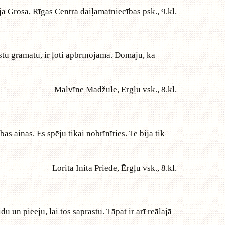
ja Grosa, Rīgas Centra daiļamatniecības psk., 9.kl.
astu grāmatu, ir ļoti apbrīnojama. Domāju, ka
Malvīne Madžule, Ērgļu vsk., 8.kl.
s ainas. Es spēju tikai nobrīnīties. Te bija tik
Lorita Inita Priede, Ērgļu vsk., 8.kl.
 un pieeju, lai tos saprastu. Tāpat ir arī reālajā