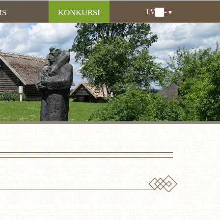
MS
KONKURSI
LV
LV
EN
DE
RU
LT
EE
FI