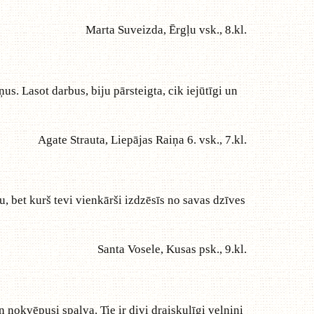
Marta Suveizda, Ērgļu vsk., 8.kl.
. Lasot darbus, biju pārsteigta, cik iejūtīgi un
Agate Strauta, Liepājas Raiņa 6. vsk., 7.kl.
ku, bet kurš tevi vienkārši izdzēsīs no savas dzīves
Santa Vosele, Kusas psk., 9.kl.
 nokvēpusi spalva. Tie ir divi draiskulīgi velniņi