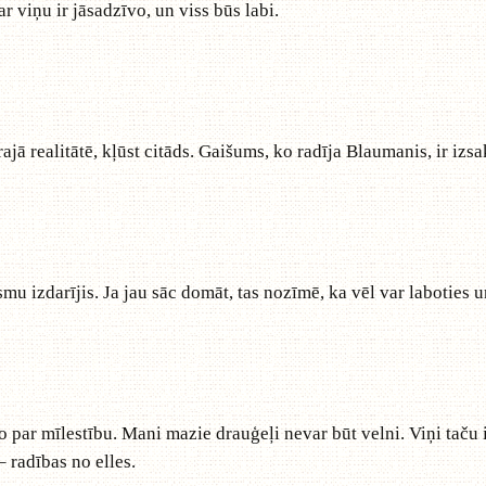
r viņu ir jāsadzīvo, un viss būs labi.
rajā realitātē, kļūst citāds. Gaišums, ko radīja Blaumanis, ir izs
esmu izdarījis. Ja jau sāc domāt, tas nozīmē, ka vēl var laboties u
o par mīlestību. Mani mazie drauģeļi nevar būt velni. Viņi taču i
 radības no elles.