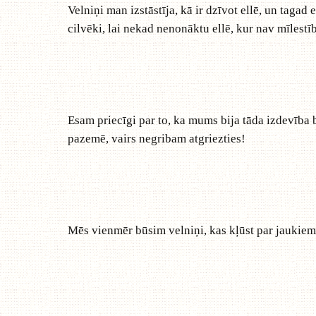
Velniņi man izstāstīja, kā ir dzīvot ellē, un tagad
cilvēki, lai nekad nenonāktu ellē, kur nav mīlestī
Esam priecīgi par to, ka mums bija tāda izdevība bū
pazemē, vairs negribam atgriezties!
Mēs vienmēr būsim velniņi, kas kļūst par jaukiem 