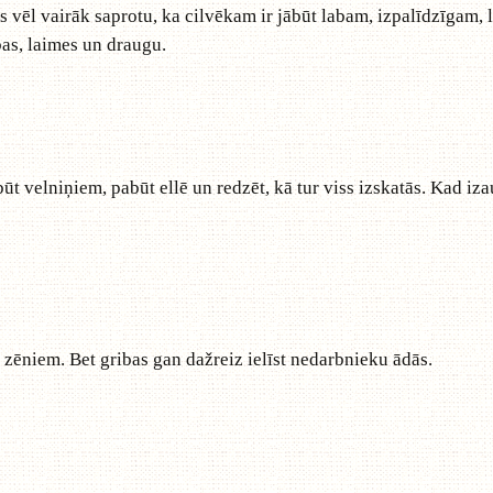
 es vēl vairāk saprotu, ka cilvēkam ir jābūt labam, izpalīdzīgam,
bas, laimes un draugu.
t velniņiem, pabūt ellē un redzēt, kā tur viss izskatās. Kad izaug
zēniem. Bet gribas gan dažreiz ielīst nedarbnieku ādās.