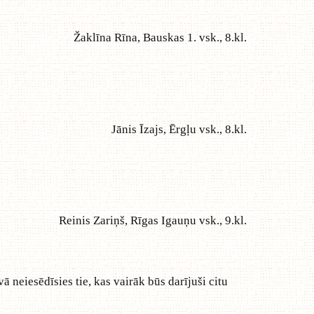
Žaklīna Rīna, Bauskas 1. vsk., 8.kl.
Jānis Īzajs, Ērgļu vsk., 8.kl.
Reinis Zariņš, Rīgas Igauņu vsk., 9.kl.
neiesēdīsies tie, kas vairāk būs darījuši citu