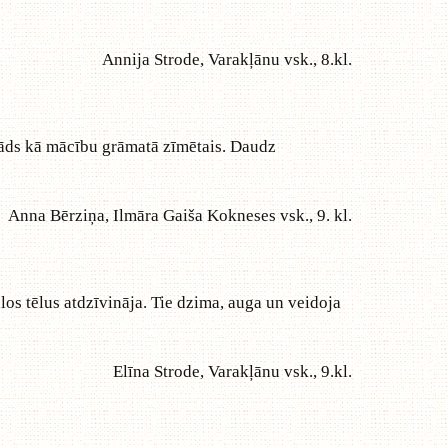
Annija Strode, Varakļānu vsk., 8.kl.
 tāds kā mācību grāmatā zīmētais. Daudz
Anna Bērziņa, Ilmāra Gaiša Kokneses vsk., 9. kl.
los tēlus atdzīvināja. Tie dzima, auga un veidoja
Elīna Strode, Varakļānu vsk., 9.kl.