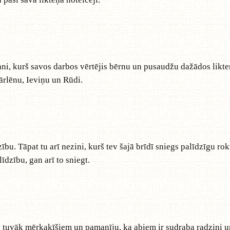
, kurš savos darbos vērtējis bērnu un pusaudžu dažādos likteņus
Kārlēnu, Ieviņu un Rūdi.
zību. Tāpat tu arī nezini, kurš tev šajā brīdī sniegs palīdzīgu ro
īdzību, gan arī to sniegt.
u tuvāk mērkaķīšiem un pamanīju, ka abiem ir sudraba radziņi un