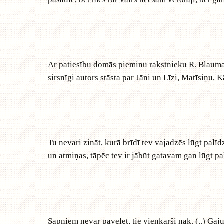
Ar patiesību domās pieminu rakstnieku R. Blaumani
sirsnīgi autors stāsta par Jāni un Līzi, Matīsiņu, 
Tu nevari zināt, kurā brīdī tev vajadzēs lūgt palīd
un atmiņas, tāpēc tev ir jābūt gatavam gan lūgt pal
Sapņiem nevar pavēlēt, tie vienkārši nāk. (..) Gāj