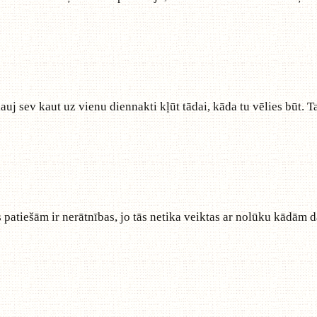
ļauj sev kaut uz vienu diennakti kļūt tādai, kāda tu vēlies būt. T
 patiešām ir nerātnības, jo tās netika veiktas ar nolūku kādām da