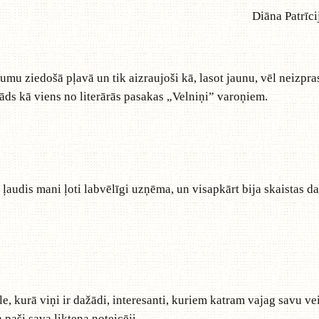
Diāna Patrīci
jumu ziedošā pļavā un tik aizraujoši kā, lasot jaunu, vēl neizpr
 tāds kā viens no literārās pasakas „Velniņi” varoņiem.
ļaudis mani ļoti labvēlīgi uzņēma, un visapkārt bija skaistas daba
 kurā viņi ir dažādi, interesanti, kuriem katram vajag savu veidu
 paši sava likteņa noteicēji.