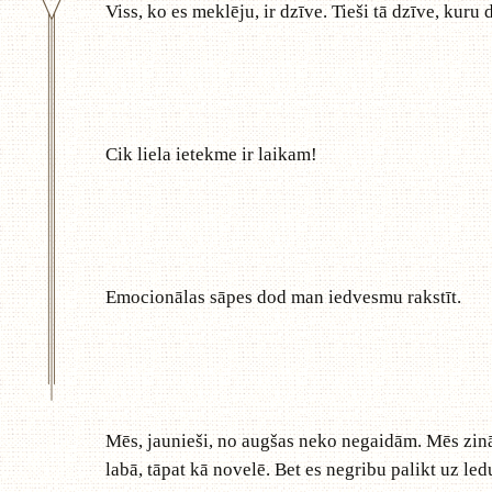
Viss, ko es meklēju, ir dzīve. Tieši tā dzīve, kuru 
Cik liela ietekme ir laikam!
Emocionālas sāpes dod man iedvesmu rakstīt.
Mēs, jaunieši, no augšas neko negaidām. Mēs zinām
labā, tāpat kā novelē. Bet es negribu palikt uz led