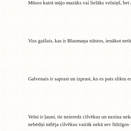
Mūsos katrā mājo mazāks vai lielāks velniņš, bet a
Viss gaišais, kas ir Blaumaņa stāstos, ienākot netī
Galvenais ir saprast un izprast, ko es pats sliktu 
Velni ir ļauni, tie neieredz cilvēkus un nezina nek
nebēdņi mīlēja cilvēkus vairāk nekā sev līdzīgos –