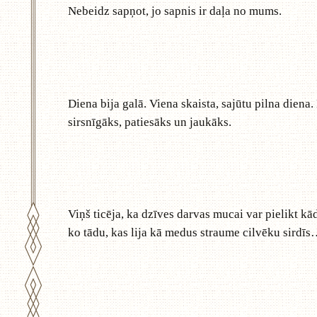
Nebeidz sapņot, jo sapnis ir daļa no mums.
Diena bija galā. Viena skaista, sajūtu pilna dien
sirsnīgāks, patiesāks un jaukāks.
Viņš ticēja, ka dzīves darvas mucai var pielikt kā
ko tādu, kas lija kā medus straume cilvēku sirdīs