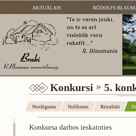
AKTUĀLAIS
RŪDOLFS BLAUM
"Te ir varen jauki,
un te es arī
vislabāk varu
rakstīt..."
R. Blaumanis
Konkursi
5. kon
Noslēgums
Nolikums
Rezultāti
Da
Konkursa darbos ieskatoties