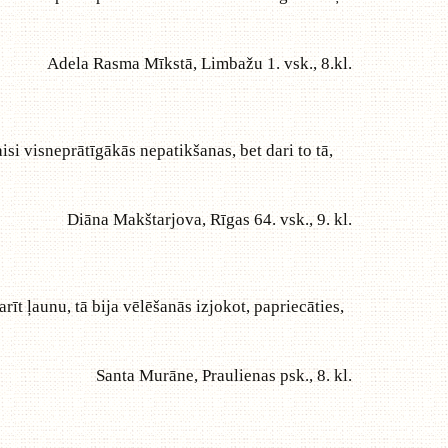
Adela Rasma Mīkstā, Limbažu 1. vsk., 8.kl.
aisi visneprātīgākās nepatikšanas, bet dari to tā,
Diāna Makštarjova, Rīgas 64. vsk., 9. kl.
rīt ļaunu, tā bija vēlēšanās izjokot, papriecāties,
Santa Murāne, Praulienas psk., 8. kl.