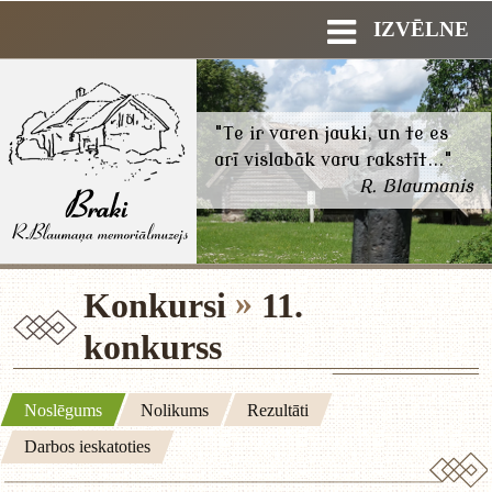
IZVĒLNE
"Te ir varen jauki, un te es
arī vislabāk varu rakstīt..."
R. Blaumanis
Konkursi
11.
konkurss
Noslēgums
Nolikums
Rezultāti
Darbos ieskatoties