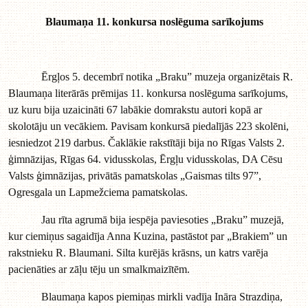
Blaumaņa 11. konkursa noslēguma sarīkojums
Ērgļos 5. decembrī notika „Braku” muzeja organizētais R.
Blaumaņa literārās prēmijas 11. konkursa noslēguma sarīkojums,
uz kuru bija uzaicināti 67 labākie domrakstu autori kopā ar
skolotāju un vecākiem. Pavisam konkursā piedalījās 223 skolēni,
iesniedzot 219 darbus. Čaklākie rakstītāji bija no Rīgas Valsts 2.
ģimnāzijas, Rīgas 64. vidusskolas, Ērgļu vidusskolas, DA Cēsu
Valsts ģimnāzijas, privātās pamatskolas „Gaismas tilts 97”,
Ogresgala un Lapmežciema pamatskolas.
Jau rīta agrumā bija iespēja paviesoties „Braku” muzejā,
kur ciemiņus sagaidīja Anna Kuzina, pastāstot par „Brakiem” un
rakstnieku R. Blaumani. Silta kurējās krāsns, un katrs varēja
pacienāties ar zāļu tēju un smalkmaizītēm.
Blaumaņa kapos piemiņas mirkli vadīja Ināra Strazdiņa,