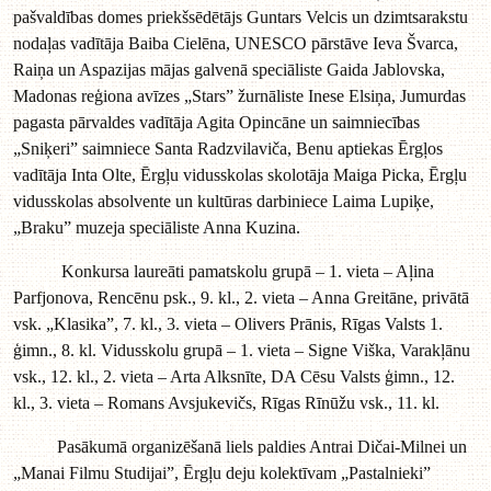
pašvaldības domes priekšsēdētājs Guntars Velcis un dzimtsarakstu
nodaļas vadītāja Baiba Cielēna, UNESCO pārstāve Ieva Švarca,
Raiņa un Aspazijas mājas galvenā speciāliste Gaida Jablovska,
Madonas reģiona avīzes „Stars” žurnāliste Inese Elsiņa, Jumurdas
pagasta pārvaldes vadītāja Agita Opincāne un saimniecības
„Sniķeri” saimniece Santa Radzvilaviča, Benu aptiekas Ērgļos
vadītāja Inta Olte, Ērgļu vidusskolas skolotāja Maiga Picka, Ērgļu
vidusskolas absolvente un kultūras darbiniece Laima Lupiķe,
„Braku” muzeja speciāliste Anna Kuzina.
Konkursa laureāti pamatskolu grupā – 1. vieta – Aļina
Parfjonova, Rencēnu psk., 9. kl., 2. vieta – Anna Greitāne, privātā
vsk. „Klasika”, 7. kl., 3. vieta – Olivers Prānis, Rīgas Valsts 1.
ģimn., 8. kl. Vidusskolu grupā – 1. vieta – Signe Viška, Varakļānu
vsk., 12. kl., 2. vieta – Arta Alksnīte, DA Cēsu Valsts ģimn., 12.
kl., 3. vieta – Romans Avsjukevičs, Rīgas Rīnūžu vsk., 11. kl.
Pasākumā organizēšanā liels paldies Antrai Dičai-Milnei un
„Manai Filmu Studijai”, Ērgļu deju kolektīvam „Pastalnieki”