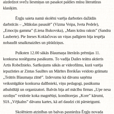
aizdedzot sveču liesmiņas un pasakot paldies mūsu literatūras
klasiķim.
Ērgļu saieta namā skolēni varēja darboties dažādās
darbnīcās – „Mākslas pasaulē” (Vizma Veipa, Iveta Pedele),
„Emociju gamma” (Liena Bukovska), „Mans krāsu raksts” (Sandra
Lauberte). Pie Ineses Koklačovas un viņas palīgiem bija iespēja
nobaudīt smalkmaizītes un pīrādziņus.
Pulksten 12.00 sākās Blaumaņa literārās prēmijas 11.
konkursa noslēguma pasākums. To vadīja Dailes teātra aktieris
Artis Robežnieks. Sarīkojums sākās ar videofilmu, kurā varēja
iepazīsties ar Zintas Saulītes un Mārītes Breikšas veidoto grāmatu
„Teātris Blaumaņa zīmē”. Izdevumu kā dāvanu saņēma
veiksmīgākie konkursa dalībnieki, viņu pedagogi, pasākuma
atbalstītāji un organizatori. Balvās bija arī mācību firmas „Upe nesa
ozoliņu” veidotie koka magnētiņi, konditorejas „Kore” kārumi,
SIA „Vējkalns” dāvanu kartes, kā arī daudzi citi pārsteigumi.
Skolēniem atzinības un balvas pasniedza Ērgļu novada