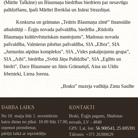
(Mārīte Taškāne) un Blaumaņa biedrības biedriem par nesavtīgu
palīdzēšanu, īpaši Mārītei Breikšai un Inārai Strazdiņai.
Konkursa un grāmatas „Teātris Blaumaņa zīmē” finansiālie
atbalstītāji – Ērgļu novada pašvaldība, biedrība „Rūdolfa
Blaumaņa kultūrvēsturiskais mantojums”, Madonas novada
pašvaldība, Valmieras pilsētas pašvaldība, SIA „Elbra”, SIA
„Jumurdas atpūtas komplekss”, SIA „Vides pakalpojumu grupa”,
SIA „Aibi”, biedrība „Svētā Jāņa Palīdzība”, SIA „Eglītis un
biedri”, Dace Blaumane un Jānis Grāmatiņš, Aina un Uldis
Irbenieki, Liena Jorena.
„Braku” muzeja vadītāja Zinta Saulīte
DARBA LAIKS
KONTAKTI
No 10. maija līdz 1. novembrim
Braki, Ērgļu pagasts, Madonas
katru dienu no plkst. 10.00 līdz 17.00,
novads, LV - 4840
izņemot pirmdienas;
GPS: Lat, lon:
56.900543, 25.695391
pārējā laikā ar iepriekšēju
Tālrunis: +371 26388629