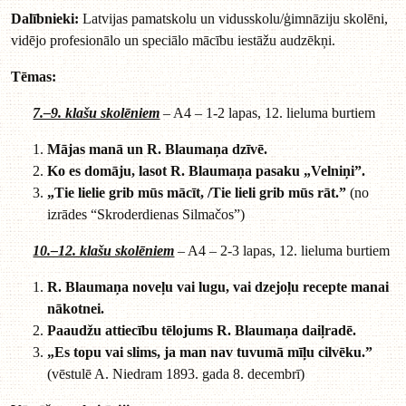
Dalībnieki:
Latvijas pamatskolu un vidusskolu/ģimnāziju skolēni,
vidējo profesionālo un speciālo mācību iestāžu audzēkņi.
Tēmas:
7.–9. klašu skolēniem
– A4 – 1-2 lapas, 12. lieluma burtiem
Mājas manā un R. Blaumaņa dzīvē.
Ko es domāju, lasot R. Blaumaņa pasaku „Velniņi”.
„Tie lielie grib mūs mācīt, /
Tie lieli grib mūs rāt.”
(no
izrādes “Skroderdienas Silmačos”)
10.–12. klašu skolēniem
– A4 – 2-3 lapas, 12. lieluma burtiem
R. Blaumaņa noveļu vai lugu, vai dzejoļu recepte manai
nākotnei.
Paaudžu attiecību tēlojums R. Blaumaņa daiļradē.
„Es topu vai slims, ja man nav tuvumā mīļu cilvēku.”
(vēstulē A. Niedram 1893. gada 8. decembrī)