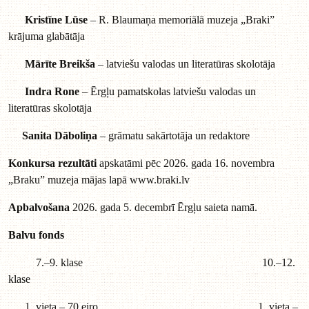
Kristīne Lūse
– R. Blaumaņa memoriālā muzeja „Braki”
krājuma glabātāja
Mārīte Breikša
– latviešu valodas un literatūras skolotāja
Indra Rone
– Ērgļu pamatskolas latviešu valodas un
literatūras skolotāja
Sanita Dāboliņa
– grāmatu sakārtotāja un redaktore
Konkursa rezultāti
apskatāmi pēc 2026. gada 16. novembra
„Braku” muzeja mājas lapā
www.braki.lv
Apbalvošana
2026. gada 5. decembrī Ērgļu saieta namā.
Balvu fonds
7.–9. klase 10.–12.
klase
vieta – 70 eiro 1. vieta –