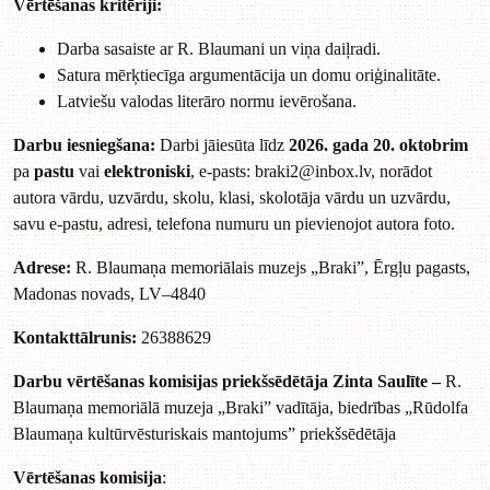
Vērtēšanas kritēriji:
Darba sasaiste ar R. Blaumani un viņa daiļradi.
Satura mērķtiecīga argumentācija un domu oriģinalitāte.
Latviešu valodas literāro normu ievērošana.
Darbu iesniegšana:
Darbi jāiesūta līdz
2026. gada 20. oktobrim
pa
pastu
vai
elektroniski
, e-pasts:
braki2@inbox.lv
, norādot
autora vārdu, uzvārdu, skolu, klasi, skolotāja vārdu un uzvārdu,
savu e-pastu, adresi, telefona numuru un pievienojot autora foto.
Adrese:
R. Blaumaņa memoriālais muzejs „Braki”, Ērgļu pagasts,
Madonas novads, LV–4840
Kontakttālrunis:
26388629
Darbu vērtēšanas komisijas priekšsēdētāja Zinta Saulīte –
R.
Blaumaņa memoriālā muzeja „Braki” vadītāja, biedrības „Rūdolfa
Blaumaņa kultūrvēsturiskais mantojums” priekšsēdētāja
Vērtēšanas komisija
: