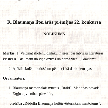
R. Blaumaņa literārās prēmijas 22. konkursa
NOLIKUMS
Mērķis:
1. Veicināt skolēnu dziļāku interesi par latviešu literatūras
klasiķi R. Blaumani un viņa dzīves un darba vietu „Brakiem”.
Attīstīt skolēnu radošā un pētnieciskā darba iemaņas.
Organizatori:
Blaumaņa memoriālais muzejs „Braki”, Madonas novada
Ērgļu apvienības pārvalde,
biedrība „Rūdolfa Blaumaņa kultūrvēsturiskais mantojums”.