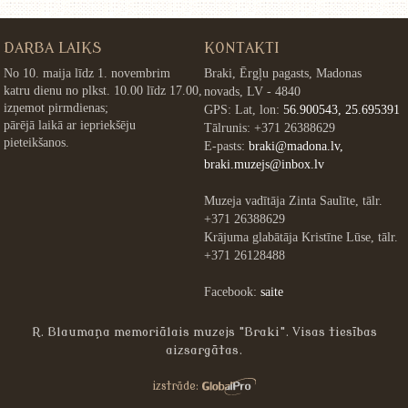
DARBA LAIKS
KONTAKTI
No 10. maija līdz 1. novembrim
Braki, Ērgļu pagasts, Madonas
katru dienu no plkst. 10.00 līdz 17.00,
novads, LV - 4840
izņemot pirmdienas;
GPS: Lat, lon:
56.900543, 25.695391
pārējā laikā ar iepriekšēju
Tālrunis: +371 26388629
pieteikšanos.
E-pasts:
braki@madona.lv,
braki.muzejs@inbox.lv
Muzeja vadītāja Zinta Saulīte, tālr.
+371 26388629
Krājuma glabātāja Kristīne Lūse, tālr.
+371 26128488
Facebook:
saite
R. Blaumaņa memoriālais muzejs "Braki". Visas tiesības
aizsargātas.
»
izstrāde: