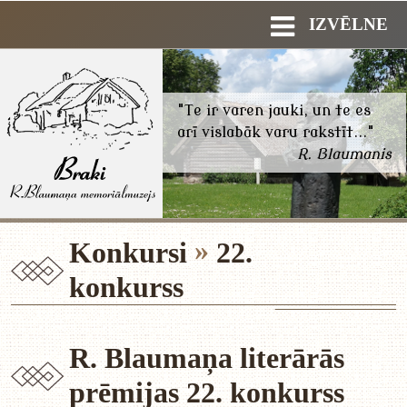
IZVĒLNE
"Te ir varen jauki, un te es
arī vislabāk varu rakstīt..."
R. Blaumanis
Konkursi
22.
konkurss
R. Blaumaņa literārās
prēmijas
22. konkurss