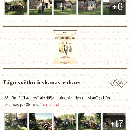
+6
Līgo svētku ieskaņas vakars
22. jūnijā "Brakos" aizritēja jauks, sirsnīgs un skanīgs Līgo
ieskaņas pasākums
Lasīt vairāk...
+17