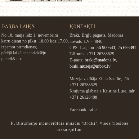
DARBA LAIKS
KONTAKTI
No 10. maija līdz 1. novembrim
Braki, Ērgļu pagasts, Madonas
katru dienu no plkst. 10.00 līdz 17.00,
novads, LV - 4840
izņemot pirmdienas;
GPS: Lat, lon:
56.900543, 25.695391
pārējā laikā ar iepriekšēju
Tālrunis: +371 26388629
pieteikšanos.
E-pasts:
braki@madona.lv,
braki.muzejs@inbox.lv
Muzeja vadītāja Zinta Saulīte, tālr.
+371 26388629
Krājuma glabātāja Kristīne Lūse, tālr.
+371 26128488
Facebook:
saite
R. Blaumaņa memoriālais muzejs "Braki". Visas tiesības
aizsargātas.
»