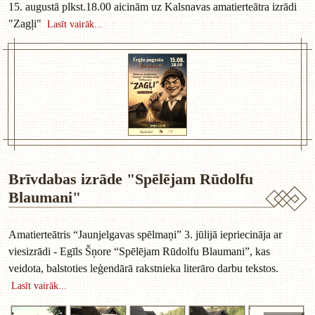
15. augustā plkst.18.00 aicinām uz Kalsnavas amatierteātra izrādi
"Zagļi"
Lasīt vairāk...
Brīvdabas izrāde "Spēlējam Rūdolfu
Blaumani"
Amatierteātris “Jaunjelgavas spēlmaņi” 3. jūlijā iepriecināja ar
viesizrādi - Egīls Šņore “Spēlējam Rūdolfu Blaumani”, kas
veidota, balstoties leģendārā rakstnieka literāro darbu tekstos.
Lasīt vairāk...