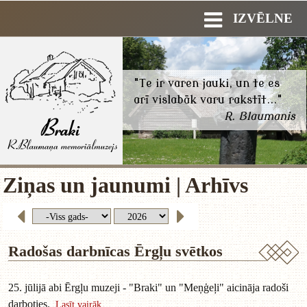
IZVĒLNE
"Te ir varen jauki, un te es
arī vislabāk varu rakstīt..."
R. Blaumanis
Ziņas un jaunumi | Arhīvs
Radošas darbnīcas Ērgļu svētkos
25. jūlijā abi Ērgļu muzeji - "Braki" un "Meņģeļi" aicināja radoši
darboties.
Lasīt vairāk...