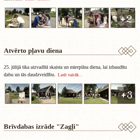
+2
Atvērto pļavu diena
25. jūlijā tika aizvadītā skaista un mierpilna diena, lai izbaudītu
dabu un tās daudzveidību.
Lasīt vairāk...
+3
Brīvdabas izrāde "Zagļi"