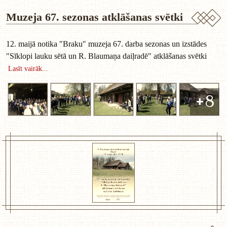
Muzeja 67. sezonas atklāšanas svētki
12. maijā notika "Braku" muzeja 67. darba sezonas un izstādes
"Sīklopi lauku sētā un R. Blaumaņa daiļradē" atklāšanas svētki
Lasīt vairāk...
+8