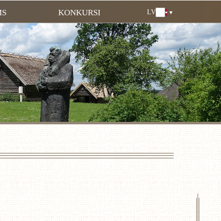
MS
KONKURSI
LV
LV
EN
DE
RU
LT
EE
FI