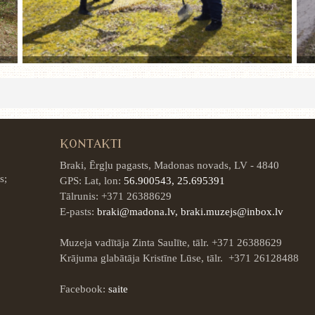
KONTAKTI
Braki, Ērgļu pagasts, Madonas novads, LV - 4840
s;
GPS: Lat, lon:
56.900543, 25.695391
Tālrunis: +371 26388629
E-pasts:
braki@madona.lv, braki.muzejs@inbox.lv
Muzeja vadītāja Zinta Saulīte, tālr. +371 26388629
Krājuma glabātāja Kristīne Lūse, tālr. +371 26128488
Facebook:
saite