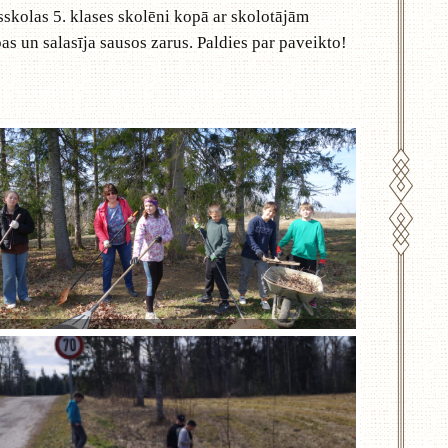
usskolas 5. klases skolēni kopā ar skolotājām
as un salasīja sausos zarus. Paldies par paveikto!