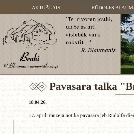
AKTUĀLAIS
RŪDOLFS BLAUM
"Te ir varen jauki,
un te es arī
vislabāk varu
rakstīt..."
R. Blaumanis
Pavasara talka "B
18.04.26.
17. aprīlī muzejā notika pavasara jeb Rūdolfa die