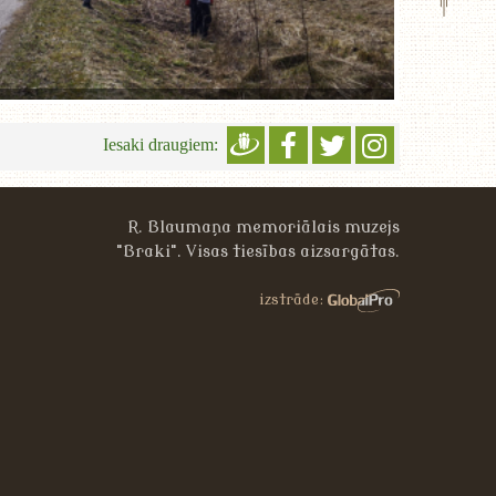
Iesaki draugiem:
R. Blaumaņa memoriālais muzejs
"Braki". Visas tiesības aizsargātas.
»
izstrāde: