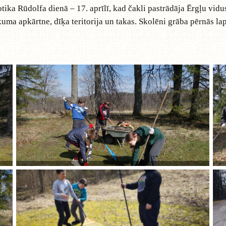
otika Rūdolfa dienā – 17. aprīlī, kad čakli pastrādāja Ērgļu vid
uma apkārtne, dīķa teritorija un takas. Skolēni grāba pērnās lap