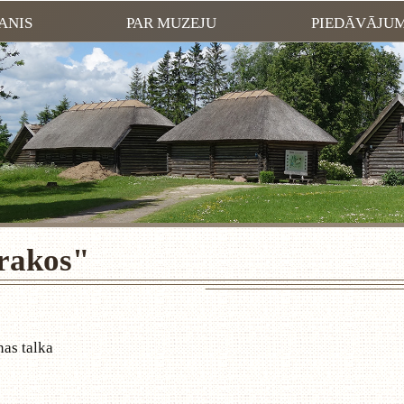
ANIS
PAR MUZEJU
PIEDĀVĀJU
rakos"
nas talka