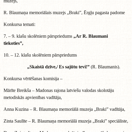
muzejs,
R. Blaumaņa memoriālais muzejs „Braki”, Ērgļu pagasta padome
Konkursa temati:
7. – 9. klašu skolēniem pārspriedums
„Ar R. Blaumani
tiekoties”,
10. – 12. klašu skolēniem pārspriedums
„Skaistā dzīve,/ Es sajūtu tevi!”
(R. Blaumanis).
Konkursa vērtēšanas komisija –
Mārīte Breikša – Madonas rajona latviešu valodas skolotāju
metodiskās apvienības vadītāja,
Anna Kuzina – R. Blaumaņa memoriālā muzeja „Braki” vadītāja,
Zinta Saulīte – R. Blaumaņa memoriālā muzeja „Braki” speciāliste,