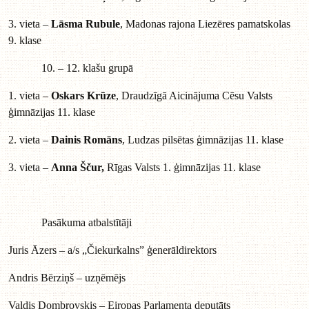
3. vieta –
Lāsma Rubule
, Madonas rajona Liezēres pamatskolas
9. klase
10. – 12. klašu grupā
1. vieta –
Oskars Krūze
, Draudzīgā Aicinājuma Cēsu Valsts
ģimnāzijas 11. klase
2. vieta –
Dainis Romāns
, Ludzas pilsētas ģimnāzijas 11. klase
3. vieta –
Anna Ščur,
Rīgas Valsts 1. ģimnāzijas 11. klase
Pasākuma atbalstītāji
Juris Āzers – a/s „Čiekurkalns” ģenerāldirektors
Andris Bērziņš – uzņēmējs
Valdis Dombrovskis – Eiropas Parlamenta deputāts