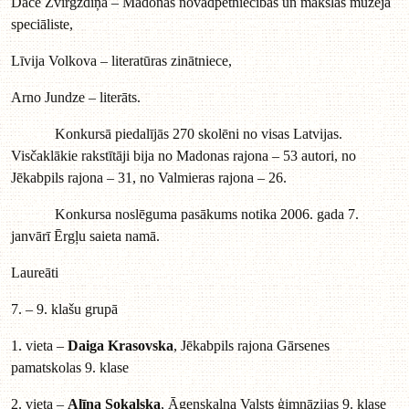
Dace Zvirgzdiņa – Madonas novadpētniecības un mākslas muzeja
speciāliste,
Līvija Volkova – literatūras zinātniece,
Arno Jundze – literāts.
Konkursā piedalījās 270 skolēni no visas Latvijas.
Visčaklākie rakstītāji bija no Madonas rajona – 53 autori, no
Jēkabpils rajona – 31, no Valmieras rajona – 26.
Konkursa noslēguma pasākums notika 2006. gada 7.
janvārī Ērgļu saieta namā.
Laureāti
7. – 9. klašu grupā
1. vieta –
Daiga Krasovska
, Jēkabpils rajona Gārsenes
pamatskolas 9. klase
2. vieta –
Alīna Sokaļska
, Āgenskalna Valsts ģimnāzijas 9. klase