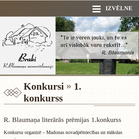
IZVĒLNE
"Te ir varen jauki, un te es
arī vislabāk varu rakstīt..."
R. Blaumanis
Konkursi
1.
konkurss
R. Blaumaņa literārās prēmijas 1.konkurss
Konkursu organizē – Madonas novadpētniecības un mākslas