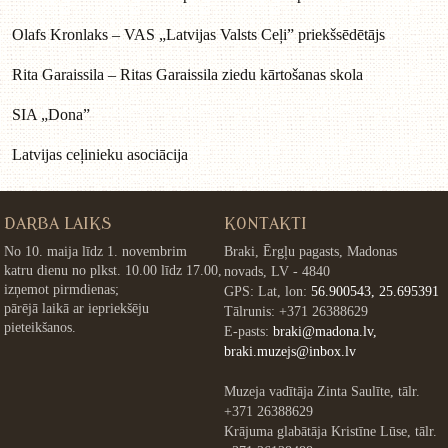
Olafs Kronlaks – VAS „Latvijas Valsts Ceļi” priekšsēdētājs
Rita Garaissila – Ritas Garaissila ziedu kārtošanas skola
SIA „Dona”
Latvijas ceļinieku asociācija
DARBA LAIKS
KONTAKTI
No 10. maija līdz 1. novembrim
Braki, Ērgļu pagasts, Madonas
katru dienu no plkst. 10.00 līdz 17.00,
novads, LV - 4840
izņemot pirmdienas;
GPS: Lat, lon:
56.900543, 25.695391
pārējā laikā ar iepriekšēju
Tālrunis: +371 26388629
pieteikšanos.
E-pasts:
braki@madona.lv,
braki.muzejs@inbox.lv
Muzeja vadītāja Zinta Saulīte, tālr.
+371 26388629
Krājuma glabātāja Kristīne Lūse, tālr.