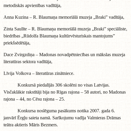
metodiskās apvienības vadītāja,
Anna Kuzina – R. Blaumaņa memoriālā muzeja „Braki” vadītāja,
Zinta Saulīte – R. Blaumaņa memoriālā muzeja „Braki” speciāliste,
biedrības „Rūdolfa Blaumaņa kultūrvēsturiskais mantojums”
priekšsēdētāja,
Dace Zvirgzdiņa – Madonas novadpētniecības un mākslas muzeja
literatūras sektora vadītāja,
Līvija Volkova – literatūras zinātniece.
Konkursā piedalījās 306 skolēni no visas Latvijas.
Visčaklākie rakstītāji bija no Rīgas rajona – 58 autori, no Madonas
rajona – 44, no Cēsu rajona – 25.
Konkursa noslēguma pasākums notika 2007. gada 6.
janvārī Ērgļu saieta namā. Sarīkojumu vadīja Valmieras Drāmas
teātra aktieris Māris Bezmers.