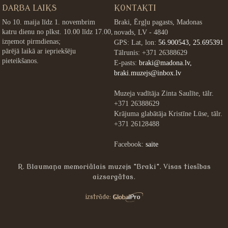
DARBA LAIKS
KONTAKTI
No 10. maija līdz 1. novembrim
Braki, Ērgļu pagasts, Madonas
katru dienu no plkst. 10.00 līdz 17.00,
novads, LV - 4840
izņemot pirmdienas;
GPS: Lat, lon:
56.900543, 25.695391
pārējā laikā ar iepriekšēju
Tālrunis: +371 26388629
pieteikšanos.
E-pasts:
braki@madona.lv,
braki.muzejs@inbox.lv
Muzeja vadītāja Zinta Saulīte, tālr.
+371 26388629
Krājuma glabātāja Kristīne Lūse, tālr.
+371 26128488
Facebook:
saite
R. Blaumaņa memoriālais muzejs "Braki". Visas tiesības
aizsargātas.
»
izstrāde: