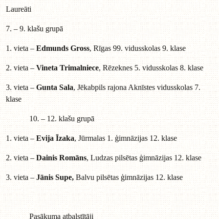
Laureāti
7. – 9. klašu grupā
1. vieta –
Edmunds Gross
, Rīgas 99. vidusskolas 9. klase
2. vieta –
Vineta Trimalniece
, Rēzeknes 5. vidusskolas 8. klase
3. vieta –
Gunta Sala
, Jēkabpils rajona Aknīstes vidusskolas 7.
klase
10. – 12. klašu grupā
1. vieta –
Evija Īzaka
, Jūrmalas 1. ģimnāzijas 12. klase
2. vieta –
Dainis Romāns
, Ludzas pilsētas ģimnāzijas 12. klase
3. vieta –
Jānis Supe,
Balvu pilsētas ģimnāzijas 12. klase
Pasākuma atbalstītāji