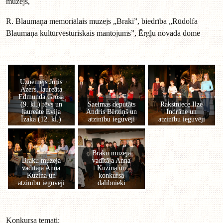
muzejs,
R. Blaumaņa memoriālais muzejs „Braki”, biedrība „Rūdolfa
Blaumaņa kultūrvēsturiskais mantojums”, Ērgļu novada dome
Konkursa temati: