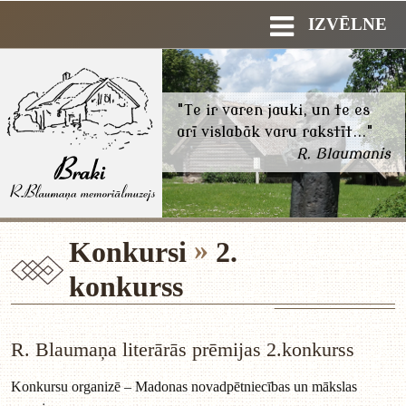
IZVĒLNE
"Te ir varen jauki, un te es
arī vislabāk varu rakstīt..."
R. Blaumanis
Konkursi
2.
konkurss
R. Blaumaņa literārās prēmijas 2.konkurss
Konkursu organizē – Madonas novadpētniecības un mākslas