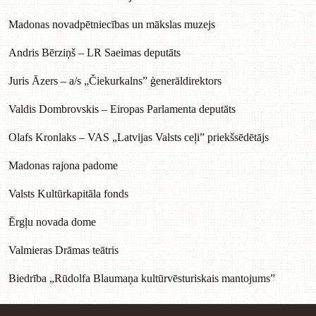
Madonas novadpētniecības un mākslas muzejs
Andris Bērziņš – LR Saeimas deputāts
Juris Āzers – a/s „Čiekurkalns” ģenerāldirektors
Valdis Dombrovskis – Eiropas Parlamenta deputāts
Olafs Kronlaks – VAS „Latvijas Valsts ceļi” priekšsēdētājs
Madonas rajona padome
Valsts Kultūrkapitāla fonds
Ērgļu novada dome
Valmieras Drāmas teātris
Biedrība „Rūdolfa Blaumaņa kultūrvēsturiskais mantojums”