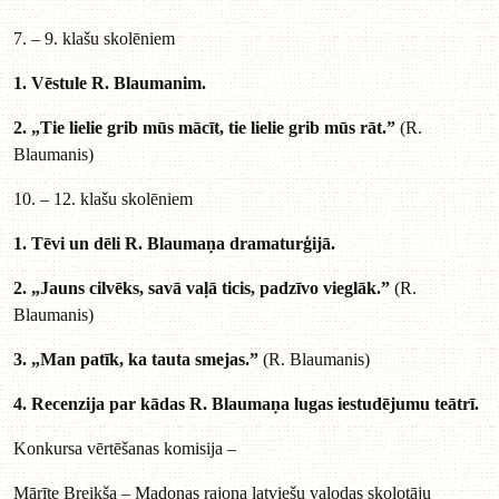
7. – 9. klašu skolēniem
1. Vēstule R. Blaumanim.
2. „Tie lielie grib mūs mācīt, tie lielie grib mūs rāt.”
(R.
Blaumanis)
10. – 12. klašu skolēniem
1. Tēvi un dēli R. Blaumaņa dramaturģijā.
2. „Jauns cilvēks, savā vaļā ticis, padzīvo vieglāk.”
(R.
Blaumanis)
3. „Man patīk, ka tauta smejas.”
(R. Blaumanis)
4. Recenzija par kādas R. Blaumaņa lugas iestudējumu teātrī.
Konkursa vērtēšanas komisija –
Mārīte Breikša – Madonas rajona latviešu valodas skolotāju