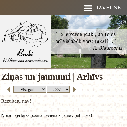
IZVĒLNE
"Te ir varen jauki, un te es
arī vislabāk varu rakstīt..."
R. Blaumanis
Ziņas un jaunumi | Arhīvs
Rezultātu nav!
Norādītajā laika posmā neviena ziņa nav publicēta!