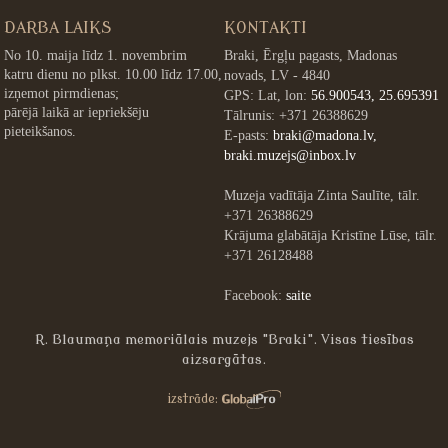
DARBA LAIKS
KONTAKTI
No 10. maija līdz 1. novembrim
Braki, Ērgļu pagasts, Madonas
katru dienu no plkst. 10.00 līdz 17.00,
novads, LV - 4840
izņemot pirmdienas;
GPS: Lat, lon:
56.900543, 25.695391
pārējā laikā ar iepriekšēju
Tālrunis: +371 26388629
pieteikšanos.
E-pasts:
braki@madona.lv,
braki.muzejs@inbox.lv
Muzeja vadītāja Zinta Saulīte, tālr.
+371 26388629
Krājuma glabātāja Kristīne Lūse, tālr.
+371 26128488
Facebook:
saite
R. Blaumaņa memoriālais muzejs "Braki". Visas tiesības
aizsargātas.
»
izstrāde: