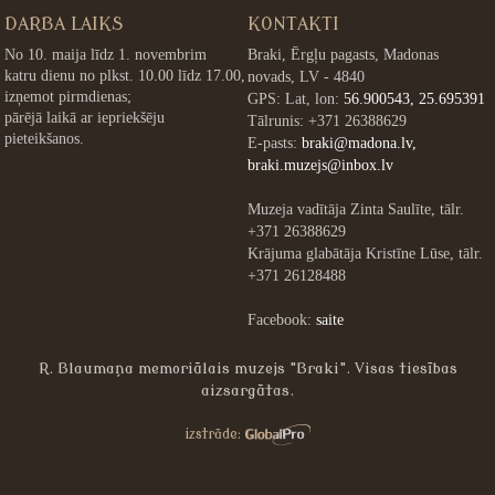
DARBA LAIKS
KONTAKTI
No 10. maija līdz 1. novembrim
Braki, Ērgļu pagasts, Madonas
katru dienu no plkst. 10.00 līdz 17.00,
novads, LV - 4840
izņemot pirmdienas;
GPS: Lat, lon:
56.900543, 25.695391
pārējā laikā ar iepriekšēju
Tālrunis: +371 26388629
pieteikšanos.
E-pasts:
braki@madona.lv,
braki.muzejs@inbox.lv
Muzeja vadītāja Zinta Saulīte, tālr.
+371 26388629
Krājuma glabātāja Kristīne Lūse, tālr.
+371 26128488
Facebook:
saite
R. Blaumaņa memoriālais muzejs "Braki". Visas tiesības
aizsargātas.
»
izstrāde: