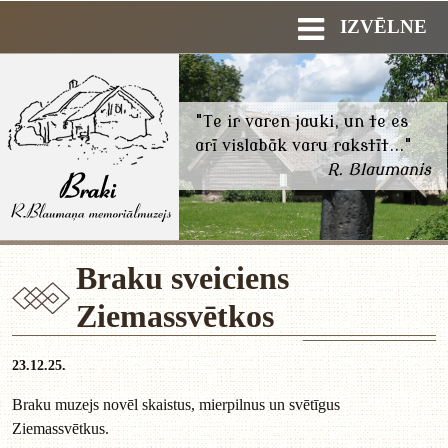
IZVĒLNE
"Te ir varen jauki, un te es
arī vislabāk varu rakstīt..."
R. Blaumanis
Braku sveiciens
Ziemassvētkos
23.12.25.
Braku muzejs novēl skaistus, mierpilnus un svētīgus
Ziemassvētkus.