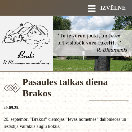
IZVĒLNE
"Te ir varen jauki, un te es
arī vislabāk varu rakstīt..."
R. Blaumanis
Pasaules talkas diena
Brakos
20.09.25.
20. septembrī "Brakos" ciemojās "Ievas nometnes" dalībnieces un
iestādīja vairākus augļu kokus.