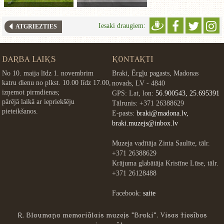
Iesaki draugiem:
ATGRIEZTIES
DARBA LAIKS
KONTAKTI
No 10. maija līdz 1. novembrim
Braki, Ērgļu pagasts, Madonas
katru dienu no plkst. 10.00 līdz 17.00,
novads, LV - 4840
izņemot pirmdienas;
GPS: Lat, lon:
56.900543, 25.695391
pārējā laikā ar iepriekšēju
Tālrunis: +371 26388629
pieteikšanos.
E-pasts:
braki@madona.lv,
braki.muzejs@inbox.lv
Muzeja vadītāja Zinta Saulīte, tālr.
+371 26388629
Krājuma glabātāja Kristīne Lūse, tālr.
+371 26128488
Facebook:
saite
R. Blaumaņa memoriālais muzejs "Braki". Visas tiesības