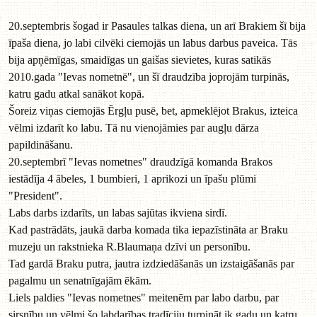
20.septembris šogad ir Pasaules talkas diena, un arī Brakiem šī bija
īpaša diena, jo labi cilvēki ciemojās un labus darbus paveica. Tās
bija apņēmīgas, smaidīgas un gaišas sievietes, kuras satikās
2010.gada "Ievas nometnē", un šī draudzība joprojām turpinās,
katru gadu atkal sanākot kopā.
Šoreiz viņas ciemojās Ērgļu pusē, bet, apmeklējot Brakus, izteica
vēlmi izdarīt ko labu. Tā nu vienojāmies par augļu dārza
papildināšanu.
20.septembrī "Ievas nometnes" draudzīgā komanda Brakos
iestādīja 4 ābeles, 1 bumbieri, 1 aprikozi un īpašu plūmi
"President".
Labs darbs izdarīts, un labas sajūtas ikviena sirdī.
Kad pastrādāts, jaukā darba komada tika iepazīstināta ar Braku
muzeju un rakstnieka R.Blaumaņa dzīvi un personību.
Tad gardā Braku putra, jautra izdziedāšanās un izstaigāšanās par
pagalmu un senatnīgajām ēkām.
Liels paldies "Ievas nometnes" meitenēm par labo darbu, par
sirsnību un vēlmi šo labdarības tradīciju turpināt ik gadu un katru